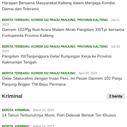
Harapan Bersama Masyarakat Kalteng dalam Menjaga Kondisi
Damai dan Toleransi
BERITA TERBARU
,
KOREM 102 PANJU PANJUNG
,
PROVINSI KALTENG
Juli 21,
2023
Danrem 102/Pjg Ikuti Acara Malam Akrab Pangdam XII/Tpr bersama
Forkopimda Provinsi Kalteng
BERITA TERBARU
,
KOREM 102 PANJU PANJUNG
,
PROVINSI KALTENG
Juli 20,
2023
Pangdam XII/Tanjungpura Gelar Kunjungan Kerja ke Provinsi
Kalimantan Tengah
BERITA TERBARU
,
KOREM 102 PANJU PANJUNG
April 20, 2023
Gelar Silaturahmi dengan Insan Pers, Ini Pesan Danrem 102 Panju
Panjung Brigjen TNI Bayu Permana
Kriminal
2 berita
BERITA
,
KRIMINAL
Maret 16, 2019
14 Tahun Terbunuhnya Munir, Polri Didesak Bentuk Tim Khusus
BERITA
,
KRIMINAL
Maret 16, 2019