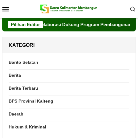
Loncat
Menu
ke
Mobile
konten
 Perkuat Kolaborasi Dukung Program Pembangunan Daerah
Pilihan Editor
KATEGORI
Barito Selatan
Berita
Berita Terbaru
BPS Provinsi Kalteng
Daerah
Hukum & Kriminal