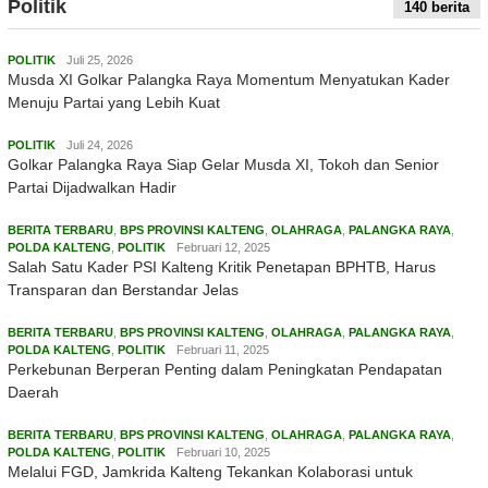
Politik
140 berita
POLITIK
Juli 25, 2026
Musda XI Golkar Palangka Raya Momentum Menyatukan Kader
Menuju Partai yang Lebih Kuat
POLITIK
Juli 24, 2026
Golkar Palangka Raya Siap Gelar Musda XI, Tokoh dan Senior
Partai Dijadwalkan Hadir
BERITA TERBARU
,
BPS PROVINSI KALTENG
,
OLAHRAGA
,
PALANGKA RAYA
,
POLDA KALTENG
,
POLITIK
Februari 12, 2025
Salah Satu Kader PSI Kalteng Kritik Penetapan BPHTB, Harus
Transparan dan Berstandar Jelas
BERITA TERBARU
,
BPS PROVINSI KALTENG
,
OLAHRAGA
,
PALANGKA RAYA
,
POLDA KALTENG
,
POLITIK
Februari 11, 2025
Perkebunan Berperan Penting dalam Peningkatan Pendapatan
Daerah
BERITA TERBARU
,
BPS PROVINSI KALTENG
,
OLAHRAGA
,
PALANGKA RAYA
,
POLDA KALTENG
,
POLITIK
Februari 10, 2025
Melalui FGD, Jamkrida Kalteng Tekankan Kolaborasi untuk