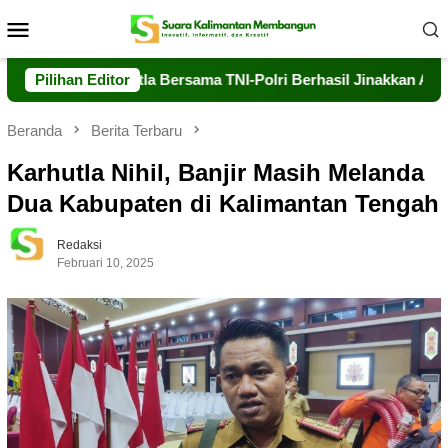
Loncat
Menu
ke
Mobile
konten
 Dalkarhutla Bersama TNI-Polri Berhasil Jinakkan Api di Timpah
Pilihan Editor
Beranda
Berita Terbaru
Karhutla Nihil, Banjir Masih Melanda
Dua Kabupaten di Kalimantan Tengah
Redaksi
Februari 10, 2025