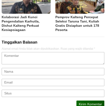
Kolaborasi Jadi Kunci
Pemprov Kalteng Percepat
Pengendalian Karhutla,
Seleksi Taruna Tani, Kuliah
Dishut Kalteng Perkuat
Gratis Disiapkan untuk 178
Kesiapsiagaan
Peserta
Tinggalkan Balasan
Alamat email Anda tidak akan dipublikasikan.
Ruas yang wajib ditandai
*