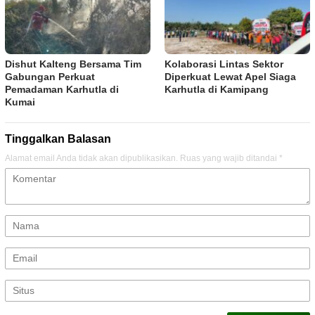
Dishut Kalteng Bersama Tim
Kolaborasi Lintas Sektor
Gabungan Perkuat
Diperkuat Lewat Apel Siaga
Pemadaman Karhutla di
Karhutla di Kamipang
Kumai
Tinggalkan Balasan
Alamat email Anda tidak akan dipublikasikan.
Ruas yang wajib ditandai
*