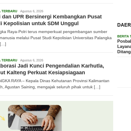
Redaksi
A TERBARU
Agustus 6, 2026
i dan UPR Bersinergi Kembangkan Pusat
i Kepolisian untuk SDM Unggul
DAE
gka Raya-Polri terus memperkuat pengembangan sumber
BERITA
manusia melalui Pusat Studi Kepolisian Universitas Palangka
Posbak
[…]
Layan
Ditan
Redaksi
A TERBARU
Agustus 6, 2026
borasi Jadi Kunci Pengendalian Karhutla,
ut Kalteng Perkuat Kesiapsiagaan
GKA RAYA – Kepala Dinas Kehutanan Provinsi Kalimantan
h, Agustan Saining, mengajak seluruh pihak untuk […]