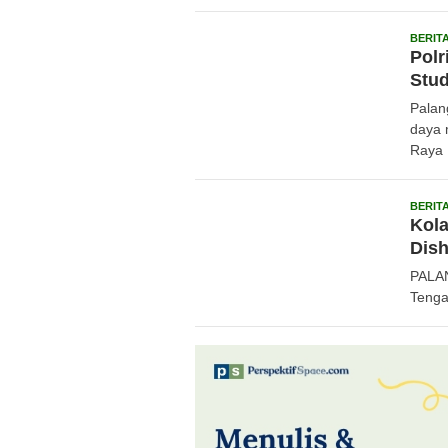
BERIT
Polr
Stud
Palan
daya 
Raya 
BERIT
Kola
Dish
PALAN
Tenga