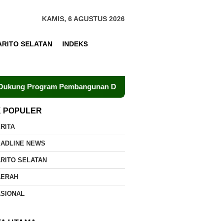
KAMIS, 6 AGUSTUS 2026
ARITO SELATAN
INDEKS
Program Pembangunan Daerah
Polri dan UPR Bersinergi
K POPULER
RITA
EADLINE NEWS
RITO SELATAN
AERAH
ASIONAL