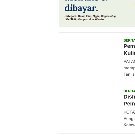
BERIT
Pemp
Kuli
PALAN
mempe
Tani 
BERIT
Dis
Pem
KOTAW
Penge
Kotaw