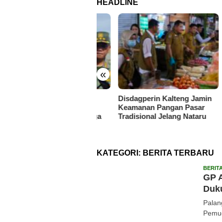
HEADLINE
«
semaian Berkah Hiu
Disdagperin Kalteng Jamin
Disd
ih Terus Diperbarui,
Keamanan Pangan Pasar
Perk
ung Fasilitas Olahraga
Tradisional Jelang Nataru
Dist
 Edukasi Masyarakat
Stab
KATEGORI:
BERITA TERBARU
BERIT
GP A
Duk
Palan
Pemud