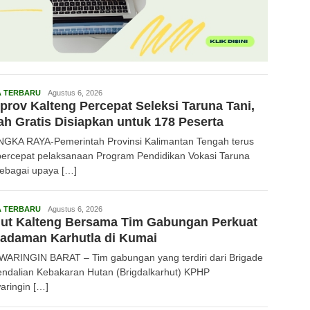
Redaksi
A TERBARU
Agustus 6, 2026
rov Kalteng Percepat Seleksi Taruna Tani,
ah Gratis Disiapkan untuk 178 Peserta
GKA RAYA-Pemerintah Provinsi Kalimantan Tengah terus
rcepat pelaksanaan Program Pendidikan Vokasi Taruna
sebagai upaya […]
Redaksi
A TERBARU
Agustus 6, 2026
hut Kalteng Bersama Tim Gabungan Perkuat
adaman Karhutla di Kumai
ARINGIN BARAT – Tim gabungan yang terdiri dari Brigade
ndalian Kebakaran Hutan (Brigdalkarhut) KPHP
aringin […]