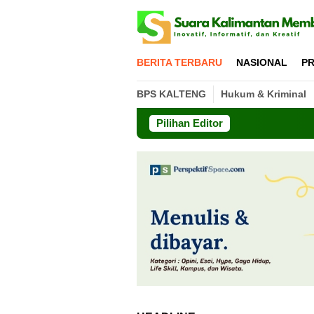
Loncat
ke
konten
BERITA TERBARU
NASIONAL
PR
BPS KALTENG
Hukum & Kriminal
Pilihan Editor