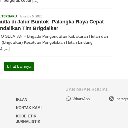
h bergerak cepat […]
Redaksi
A TERBARU
Agustus 5, 2026
utla di Jalur Buntok–Palangka Raya Cepat
ndalikan Tim Brigdalkar
O SELATAN – Brigade Pengendalian Kebakaran Hutan dan
 (Brigdalkar) Kesatuan Pengelolaan Hutan Lindung
) […]
Lihat Lainnya
JARINGAN SOCIAL
WhatsApp
Instag
IKLAN
KONTAK KAMI
KODE ETIK
JURNALISTIK