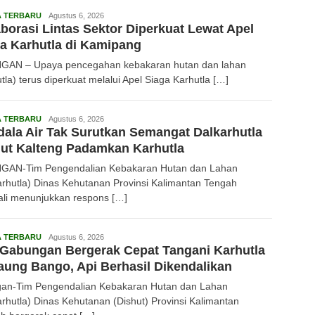
Redaksi
A TERBARU
Agustus 6, 2026
borasi Lintas Sektor Diperkuat Lewat Apel
a Karhutla di Kamipang
GAN – Upaya pencegahan kebakaran hutan dan lahan
tla) terus diperkuat melalui Apel Siaga Karhutla […]
Redaksi
A TERBARU
Agustus 6, 2026
ala Air Tak Surutkan Semangat Dalkarhutla
ut Kalteng Padamkan Karhutla
GAN-Tim Pengendalian Kebakaran Hutan dan Lahan
arhutla) Dinas Kehutanan Provinsi Kalimantan Tengah
li menunjukkan respons […]
Redaksi
A TERBARU
Agustus 6, 2026
Gabungan Bergerak Cepat Tangani Karhutla
aung Bango, Api Berhasil Dikendalikan
gan-Tim Pengendalian Kebakaran Hutan dan Lahan
arhutla) Dinas Kehutanan (Dishut) Provinsi Kalimantan