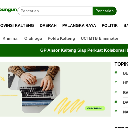
Pencarian
OVINSI KALTENG
DAERAH
PALANGKA RAYA
POLITIK
B
Kriminal
Olahraga
Polda Kalteng
UCI MTB Eliminator
GP Ansor Kalteng Siap Perkuat Kolaborasi Dukung 
TOPI
BE
H
BA
D
N