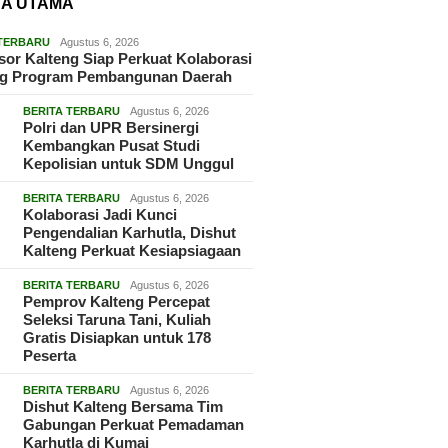
TA UTAMA
 TERBARU
Agustus 6, 2026
g Temuan Disdagperin
Disdagperin Kalteng Turun
Edukas
or Kalteng Siap Perkuat Kolaborasi
g Disegel dan Diuji ke
ke Lapangan, Pastikan Hak
Pelatih
g Program Pembangunan Daerah
Pastikan Produk Wajib
Konsumen BBM Terpenuhi
Upaya K
an dari Regulator
Stuntin
BERITA TERBARU
Agustus 6, 2026
a Mainan Anak
Polri dan UPR Bersinergi
Kembangkan Pusat Studi
Kepolisian untuk SDM Unggul
BERITA TERBARU
Agustus 6, 2026
Kolaborasi Jadi Kunci
Pengendalian Karhutla, Dishut
Kalteng Perkuat Kesiapsiagaan
BERITA TERBARU
Agustus 6, 2026
Pemprov Kalteng Percepat
Seleksi Taruna Tani, Kuliah
Gratis Disiapkan untuk 178
Peserta
BERITA TERBARU
Agustus 6, 2026
Dishut Kalteng Bersama Tim
Gabungan Perkuat Pemadaman
Karhutla di Kumai