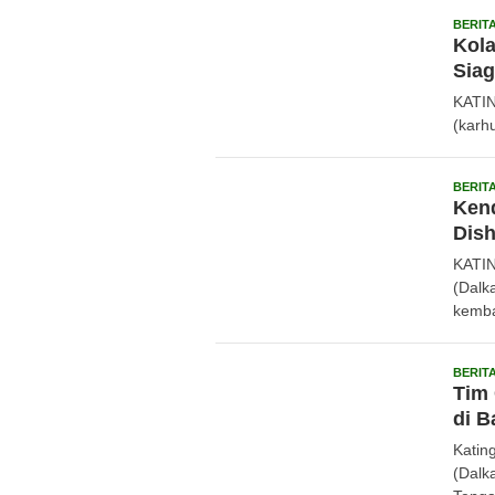
BERIT
Kola
Siag
KATIN
(karhu
BERIT
Kend
Dish
KATIN
(Dalk
kemba
BERIT
Tim 
di B
Katin
(Dalk