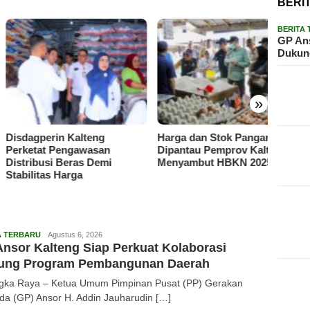
BERI
BERITA
Baran
GP Ans
Kalten
Dukun
Jawa: 
SNI Am
hingg
»
agperin Kalteng
Harga dan Stok Pangan
etat Pengawasan
Dipantau Pemprov Kalteng
ribusi Beras Demi
Menyambut HBKN 2025
ilitas Harga
Redaksi
A TERBARU
Agustus 6, 2026
nsor Kalteng Siap Perkuat Kolaborasi
ung Program Pembangunan Daerah
gka Raya – Ketua Umum Pimpinan Pusat (PP) Gerakan
a (GP) Ansor H. Addin Jauharudin […]