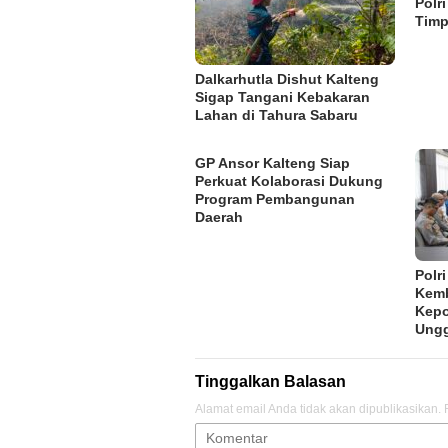
Polr
Tim
Dalkarhutla Dishut Kalteng
Sigap Tangani Kebakaran
Lahan di Tahura Sabaru
GP Ansor Kalteng Siap
Perkuat Kolaborasi Dukung
Program Pembangunan
Daerah
Polr
Kemb
Kepo
Ung
Tinggalkan Balasan
Alamat email Anda tidak akan dipublikasikan.