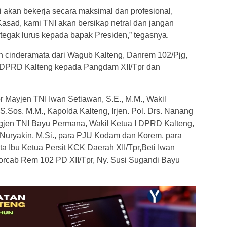
 akan bekerja secara maksimal dan profesional,
Kasad, kami TNI akan bersikap netral dan jangan
 tegak lurus kepada bapak Presiden,” tegasnya.
n cinderamata dari Wagub Kalteng, Danrem 102/Pjg,
I DPRD Kalteng kepada Pangdam XII/Tpr dan
r Mayjen TNI Iwan Setiawan, S.E., M.M., Wakil
S.Sos, M.M., Kapolda Kalteng, Irjen. Pol. Drs. Nanang
rigjen TNI Bayu Permana, Wakil Ketua I DPRD Kalteng,
 Nuryakin, M.Si., para PJU Kodam dan Korem, para
ta Ibu Ketua Persit KCK Daerah XII/Tpr,Beti Iwan
orcab Rem 102 PD XII/Tpr, Ny. Susi Sugandi Bayu