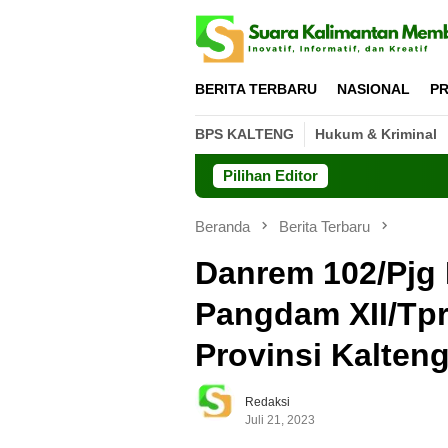
Loncat
ke
konten
BERITA TERBARU
NASIONAL
PR
BPS KALTENG
Hukum & Kriminal
Pilihan Editor
Beranda
Berita Terbaru
Danrem 102/Pjg 
Pangdam XII/Tp
Provinsi Kalten
Redaksi
Juli 21, 2023