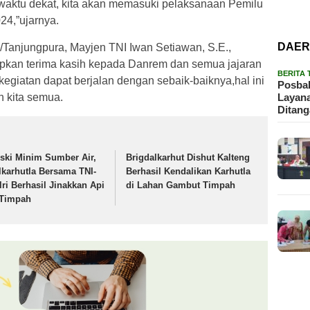
am waktu dekat, kita akan memasuki pelaksanaan Pemilu
24,”ujarnya.
DAE
/Tanjungpura, Mayjen TNI Iwan Setiawan, S.E.,
kan terima kasih kepada Danrem dan semua jajaran
BERITA
egiatan dapat berjalan dengan sebaik-baiknya,hal ini
Posbak
Layan
 kita semua.
Ditan
ski Minim Sumber Air,
Brigdalkarhut Dishut Kalteng
lkarhutla Bersama TNI-
Berhasil Kendalikan Karhutla
lri Berhasil Jinakkan Api
di Lahan Gambut Timpah
 Timpah