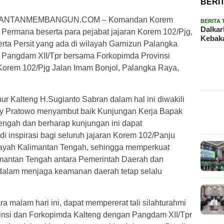
BERI
MANTANMEMBANGUN.COM – Komandan Korem
BERITA
Dalkar
 Permana beserta para pejabat jajaran Korem 102/Pjg,
Kebaka
serta Persit yang ada di wilayah Garnizun Palangka
 Pangdam XII/Tpr bersama Forkopimda Provinsi
 Korem 102/Pjg Jalan Imam Bonjol, Palangka Raya,
r Kalteng H.Sugianto Sabran dalam hal ini diwakili
Edy Pratowo menyambut baik Kunjungan Kerja Bapak
engah dan berharap kunjungan ini dapat
 inspirasi bagi seluruh jajaran Korem 102/Panju
ilayah Kalimantan Tengah, sehingga memperkuat
mantan Tengah antara Pemerintah Daerah dan
dalam menjaga keamanan daerah tetap selalu
a malam hari ini, dapat mempererat tali silahturahmi
vinsi dan Forkopimda Kalteng dengan Pangdam XII/Tpr