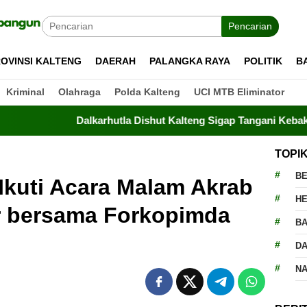
Pencarian
OVINSI KALTENG
DAERAH
PALANGKA RAYA
POLITIK
B
Kriminal
Olahraga
Polda Kalteng
UCI MTB Eliminator
Dalkarhutla Dishut Kalteng Sigap Tangani Kebakaran Lahan d
TOPI
BE
Ikuti Acara Malam Akrab
H
r bersama Forkopimda
BA
g
D
N