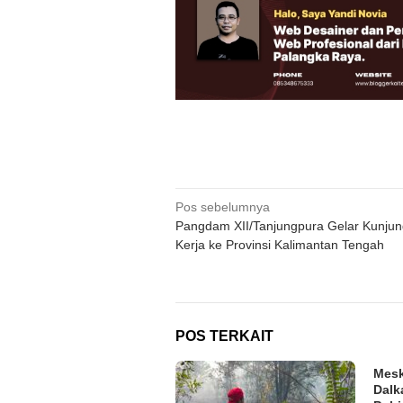
Navigasi
Pos sebelumnya
Pangdam XII/Tanjungpura Gelar Kunju
pos
Kerja ke Provinsi Kalimantan Tengah
POS TERKAIT
Mesk
Dalk