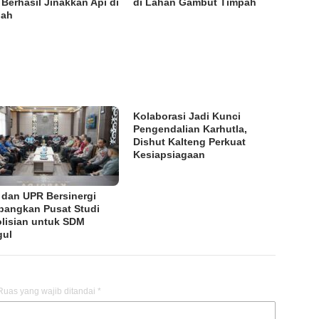
i Berhasil Jinakkan Api di
di Lahan Gambut Timpah
pah
Kolaborasi Jadi Kunci
Pengendalian Karhutla,
Dishut Kalteng Perkuat
Kesiapsiagaan
i dan UPR Bersinergi
angkan Pusat Studi
lisian untuk SDM
gul
Ruas yang wajib ditandai
*