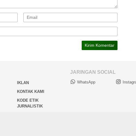
JARINGAN SOCIAL
WhatsApp
Instag
IKLAN
KONTAK KAMI
KODE ETIK
JURNALISTIK
 © Suara Kalimantan Membangun | Penerbit PT. Mamut Menteng Media | All 