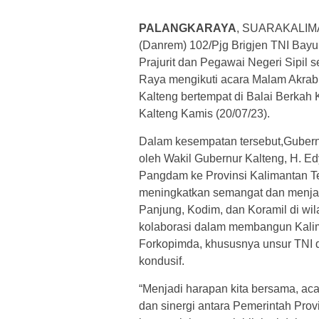
PALANGKARAYA
, SUARAKALI
(Danrem) 102/Pjg Brigjen TNI Bayu
Prajurit dan Pegawai Negeri Sipil 
Raya mengikuti acara Malam Akrab
Kalteng bertempat di Balai Berkah
Kalteng Kamis (20/07/23).
Dalam kesempatan tersebut,Gubernu
oleh Wakil Gubernur Kalteng, H. 
Pangdam ke Provinsi Kalimantan T
meningkatkan semangat dan menjadi
Panjung, Kodim, dan Koramil di w
kolaborasi dalam membangun Kali
Forkopimda, khususnya unsur TNI 
kondusif.
“Menjadi harapan kita bersama, acar
dan sinergi antara Pemerintah Pro