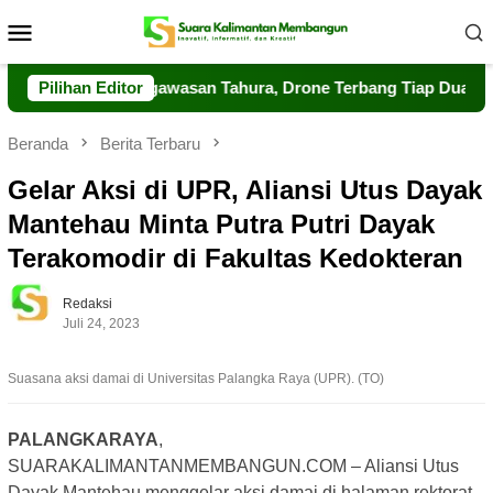
Loncat
Menu
ke
Mobile
konten
Perkuat Pengawasan Tahura, Drone Terbang Tiap Dua Jam
Pilihan Editor
Beranda
Berita Terbaru
Gelar Aksi di UPR, Aliansi Utus Dayak
Mantehau Minta Putra Putri Dayak
Terakomodir di Fakultas Kedokteran
Redaksi
Juli 24, 2023
Suasana aksi damai di Universitas Palangka Raya (UPR). (TO)
PALANGKARAYA
,
SUARAKALIMANTANMEMBANGUN.COM – Aliansi Utus
Dayak Mantehau menggelar aksi damai di halaman rektorat