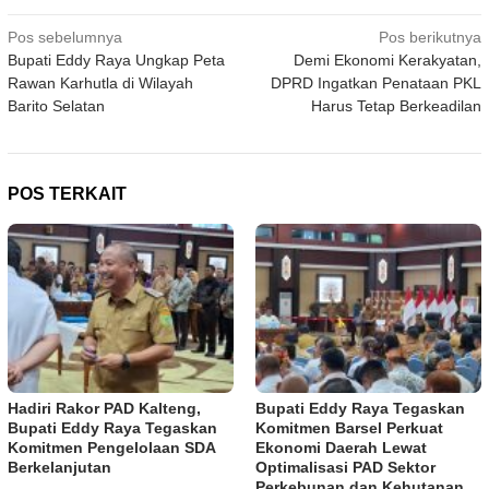
Navigasi
Pos sebelumnya
Pos berikutnya
Bupati Eddy Raya Ungkap Peta
Demi Ekonomi Kerakyatan,
pos
Rawan Karhutla di Wilayah
DPRD Ingatkan Penataan PKL
Barito Selatan
Harus Tetap Berkeadilan
POS TERKAIT
Hadiri Rakor PAD Kalteng,
Bupati Eddy Raya Tegaskan
Bupati Eddy Raya Tegaskan
Komitmen Barsel Perkuat
Komitmen Pengelolaan SDA
Ekonomi Daerah Lewat
Berkelanjutan
Optimalisasi PAD Sektor
Perkebunan dan Kehutanan