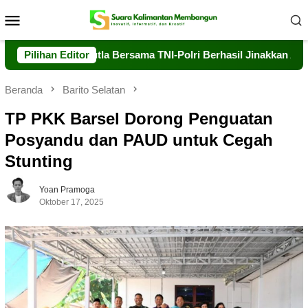
Loncat
Menu
ke
Mobile
konten
Dalkarhutla Bersama TNI-Polri Berhasil Jinakkan Api di Timpah
Pilihan Editor
Beranda
Barito Selatan
TP PKK Barsel Dorong Penguatan
Posyandu dan PAUD untuk Cegah
Stunting
Yoan Pramoga
Oktober 17, 2025