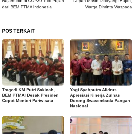
Najamudin di COP30 Tuai Pujian
Depan Masih Dibayangi Hujan,
dari BEM PTMA Indonesia
Warga Diminta Waspada
POS TERKAIT
Tragedi KM Putri Sakinah,
Yogi Syahputra Alidrus
BEM PTMAI Desak Presiden
Apresiasi Kinerja Zulhas
Copot Menteri Pariwisata
Dorong Swasembada Pangan
Nasional