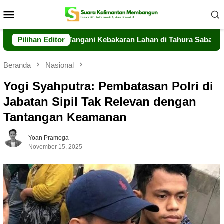
Loncat
Menu
ke
Mobile
konten
eng Sigap Tangani Kebakaran Lahan di Tahura Sabaru
Pilihan Editor
Mes
Beranda
Nasional
Yogi Syahputra: Pembatasan Polri di
Jabatan Sipil Tak Relevan dengan
Tantangan Keamanan
Yoan Pramoga
November 15, 2025