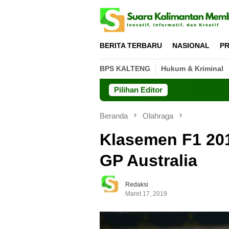
Loncat
ke
konten
BERITA TERBARU
NASIONAL
PR
BPS KALTENG
Hukum & Kriminal
Pilihan Editor
Beranda
Olahraga
Klasemen F1 20
GP Australia
Redaksi
Maret 17, 2019