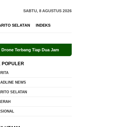
SABTU, 8 AGUSTUS 2026
ARITO SELATAN
INDEKS
g Tiap Dua Jam
Dalkarhutla Dishut Kalteng Sigap Tanga
K POPULER
RITA
EADLINE NEWS
RITO SELATAN
AERAH
ASIONAL