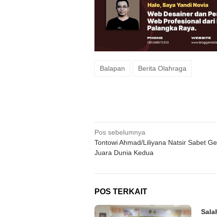
Balapan
Berita Olahraga
Navigasi
Pos sebelumnya
Tontowi Ahmad/Liliyana Natsir Sabet Ge
pos
Juara Dunia Kedua
POS TERKAIT
Sala