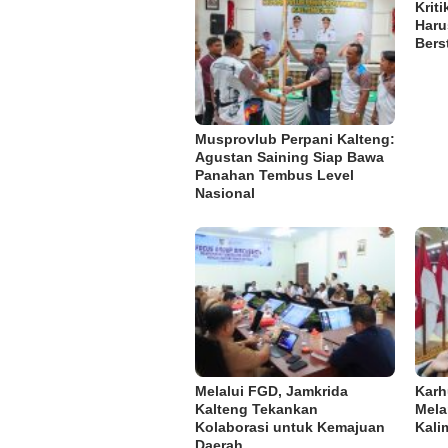
Krit
Haru
Bers
Musprovlub Perpani Kalteng:
Agustan Saining Siap Bawa
Panahan Tembus Level
Nasional
Melalui FGD, Jamkrida
Karh
Kalteng Tekankan
Mela
Kolaborasi untuk Kemajuan
Kali
Daerah