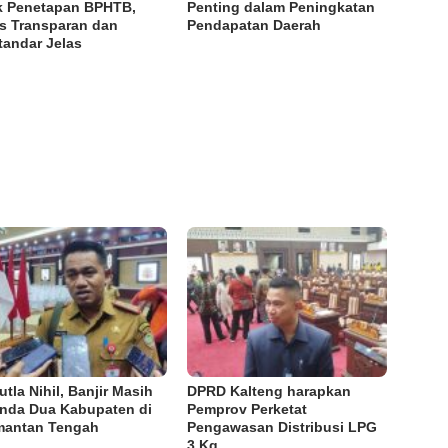
ik Penetapan BPHTB,
Penting dalam Peningkatan
s Transparan dan
Pendapatan Daerah
tandar Jelas
utla Nihil, Banjir Masih
DPRD Kalteng harapkan
nda Dua Kabupaten di
Pemprov Perketat
mantan Tengah
Pengawasan Distribusi LPG
3 Kg