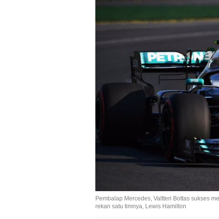
Pembalap Mercedes, Valtteri Bottas sukses me
rekan satu timnya, Lewis Hamilton