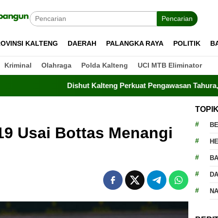
Pencarian
OVINSI KALTENG
DAERAH
PALANGKA RAYA
POLITIK
B
Kriminal
Olahraga
Polda Kalteng
UCI MTB Eliminator
Dishut Kalteng Perkuat Pengawasan Tahura, Drone Terban
TOPI
BE
19 Usai Bottas Menangi
H
BA
D
N