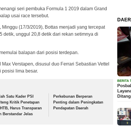
emenangi seri pembuka Formula 1 2019 dalam Grand
alap usai race tersebut.
DAE
a, Minggu (17/3/2019), Bottas menjadi yang tercepat
detik, unggul 20,8 detik dari rekan setimnya di
 memulai balapan dari posisi terdepan.
l Max Verstapen, disusul duo Ferrari Sebastian Vettel
posisi lima besar.
BERITA
Posbak
Layan
Ditan
lah Satu Kader PSI
Perkebunan Berperan
lteng Kritik Penetapan
Penting dalam Peningkatan
HTB, Harus Transparan
Pendapatan Daerah
n Berstandar Jelas