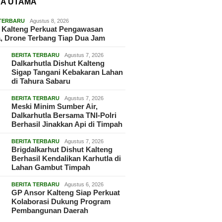
TA UTAMA
 TERBARU
Agustus 8, 2026
 Kalteng Perkuat Pengawasan
, Drone Terbang Tiap Dua Jam
BERITA TERBARU
Agustus 7, 2026
Dalkarhutla Dishut Kalteng
Sigap Tangani Kebakaran Lahan
di Tahura Sabaru
BERITA TERBARU
Agustus 7, 2026
Meski Minim Sumber Air,
Dalkarhutla Bersama TNI-Polri
Berhasil Jinakkan Api di Timpah
BERITA TERBARU
Agustus 7, 2026
Brigdalkarhut Dishut Kalteng
Berhasil Kendalikan Karhutla di
Lahan Gambut Timpah
BERITA TERBARU
Agustus 6, 2026
GP Ansor Kalteng Siap Perkuat
Kolaborasi Dukung Program
Pembangunan Daerah