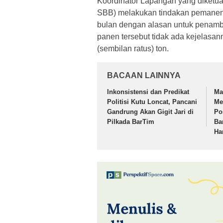
Koordinator Lapangan yang diketua
SBB) melakukan tindakan pemanenan
bulan dengan alasan untuk penamba
panen tersebut tidak ada kejelasan
(sembilan ratus) ton.
BACAAN LAINNYA
Inkonsistensi dan Predikat
Ma
Politisi Kutu Loncat, Pancani
Me
Gandrung Akan Gigit Jari di
Po
Pilkada BarTim
Ba
Ha