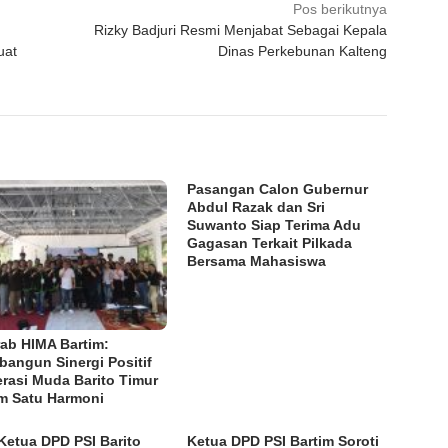
Pos berikutnya
Rizky Badjuri Resmi Menjabat Sebagai Kepala
uat
Dinas Perkebunan Kalteng
Pasangan Calon Gubernur
Abdul Razak dan Sri
Suwanto Siap Terima Adu
Gagasan Terkait Pilkada
Bersama Mahasiswa
ab HIMA Bartim:
angun Sinergi Positif
rasi Muda Barito Timur
m Satu Harmoni
Ketua DPD PSI Barito
Ketua DPD PSI Bartim Soroti