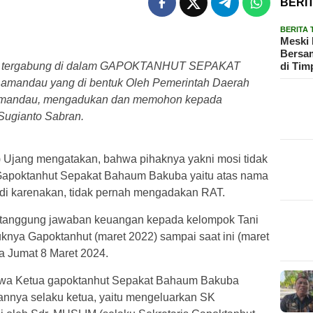
BERI
BERITA
Meski 
Bersam
di Tim
ng tergabung di dalam GAPOKTANHUT SEPAKAT
andau yang di bentuk Oleh Pemerintah Daerah
mandau, mengadukan dan memohon kepada
Sugianto Sabran.
 Ujang mengatakan, bahwa pihaknya yakni mosi tidak
Gapoktanhut Sepakat Bahaum Bakuba yaitu atas nama
 di karenakan, tidak pernah mengadakan RAT.
ertanggung jawaban keuangan kepada kelompok Tani
knya Gapoktanhut (maret 2022) sampai saat ini (maret
a Jumat 8 Maret 2024.
ahwa Ketua gapoktanhut Sepakat Bahaum Bakuba
nnya selaku ketua, yaitu mengeluarkan SK