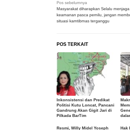
Navigasi
Pos sebelumnya
Masyarakat diharapkan Selalu menjaga
pos
keamanan pasca pemilu, jangan memb
situasi kamtibmas terganggu
POS TERKAIT
Inkonsistensi dan Predikat
Makr
Politisi Kutu Loncat, Pancani
Memb
Gandrung Akan Gigit Jari di
Gene
Pilkada BarTim
dala
Resmi, Willy Midel Yoseph
Hak 