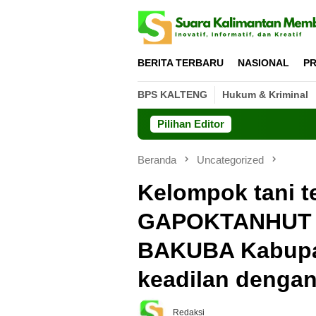
Loncat
ke
konten
BERITA TERBARU
NASIONAL
PR
BPS KALTENG
Hukum & Kriminal
Pilihan Editor
Beranda
Uncategorized
Kelompok tani 
GAPOKTANHUT
BAKUBA Kabupat
keadilan dengan
Redaksi