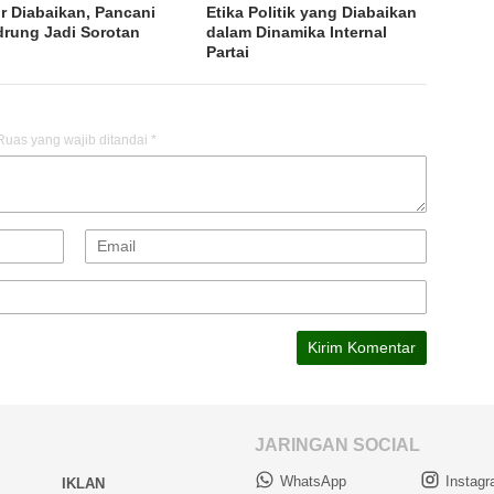
r Diabaikan, Pancani
Etika Politik yang Diabaikan
rung Jadi Sorotan
dalam Dinamika Internal
Partai
Ruas yang wajib ditandai
*
JARINGAN SOCIAL
WhatsApp
Instag
IKLAN