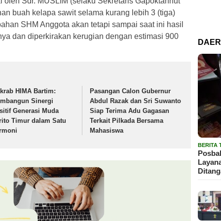
i oleh Sdr. MUSLIM (selaku Sekretaris Gapoktanhut
 buah kelapa sawit selama kurang lebih 3 (tiga)
han SHM Anggota akan tetapi sampai saat ini hasil
nya dan diperkirakan kerugian dengan estimasi 900
DAE
krab HIMA Bartim:
Pasangan Calon Gubernur
mbangun Sinergi
Abdul Razak dan Sri Suwanto
sitif Generasi Muda
Siap Terima Adu Gagasan
rito Timur dalam Satu
Terkait Pilkada Bersama
rmoni
Mahasiswa
BERITA
Posbak
Layan
Ditan