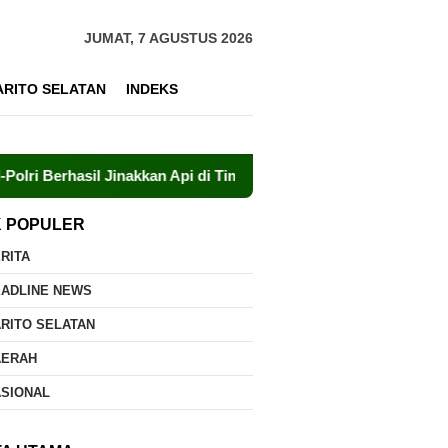
JUMAT, 7 AGUSTUS 2026
ARITO SELATAN
INDEKS
il Jinakkan Api di Timpah
Brigdalkarhut Dishut Kalteng
K POPULER
RITA
EADLINE NEWS
RITO SELATAN
AERAH
ASIONAL