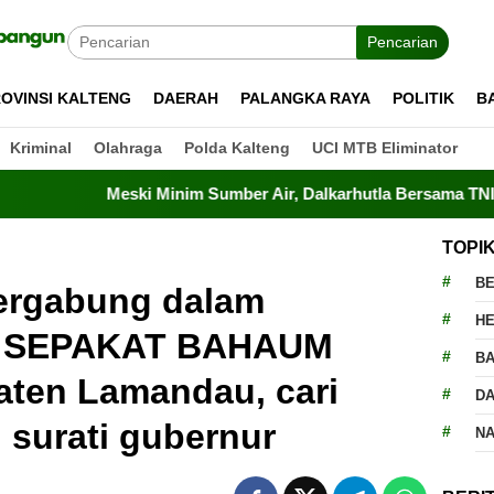
Pencarian
OVINSI KALTENG
DAERAH
PALANGKA RAYA
POLITIK
B
Kriminal
Olahraga
Polda Kalteng
UCI MTB Eliminator
Meski Minim Sumber Air, Dalkarhutla Bersama TNI-Polri Berhas
TOPI
BE
tergabung dalam
H
 SEPAKAT BAHAUM
BA
en Lamandau, cari
D
 surati gubernur
N