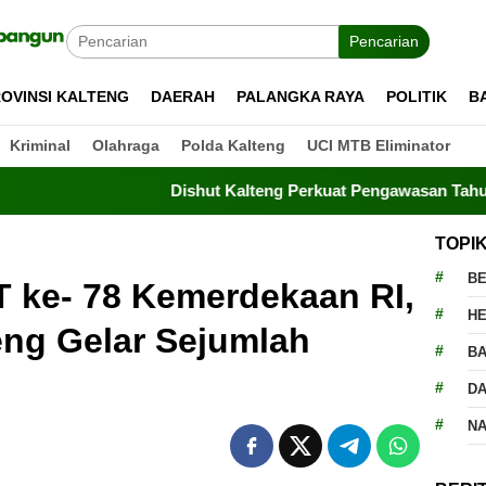
Pencarian
OVINSI KALTENG
DAERAH
PALANGKA RAYA
POLITIK
B
Kriminal
Olahraga
Polda Kalteng
UCI MTB Eliminator
Dishut Kalteng Perkuat Pengawasan Tahura, Drone 
TOPI
BE
 ke- 78 Kemerdekaan RI,
H
ng Gelar Sejumlah
BA
D
N