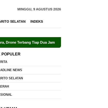
MINGGU, 9 AGUSTUS 2026
ARITO SELATAN
INDEKS
Terbang Tiap Dua Jam
Dalkarhutla Dishut Kalteng Sigap
K POPULER
RITA
EADLINE NEWS
RITO SELATAN
AERAH
ASIONAL