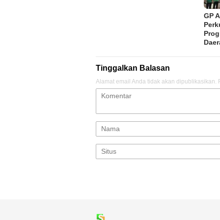
GP A
Perk
Pro
Daer
Tinggalkan Balasan
Alamat email Anda tidak akan dipublikasikan.