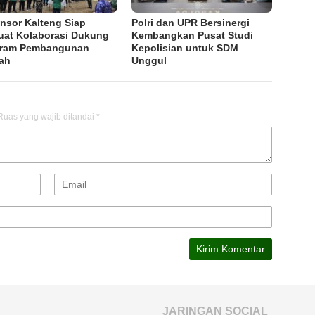
nsor Kalteng Siap
Polri dan UPR Bersinergi
uat Kolaborasi Dukung
Kembangkan Pusat Studi
gram Pembangunan
Kepolisian untuk SDM
ah
Unggul
Ruas yang wajib ditandai
*
JARINGAN SOCIAL