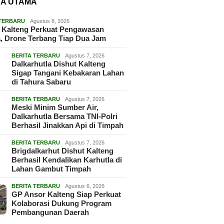
TA UTAMA
 TERBARU
Agustus 8, 2026
 Kalteng Perkuat Pengawasan
, Drone Terbang Tiap Dua Jam
BERITA TERBARU
Agustus 7, 2026
Dalkarhutla Dishut Kalteng
Sigap Tangani Kebakaran Lahan
di Tahura Sabaru
BERITA TERBARU
Agustus 7, 2026
Meski Minim Sumber Air,
Dalkarhutla Bersama TNI-Polri
Berhasil Jinakkan Api di Timpah
BERITA TERBARU
Agustus 7, 2026
Brigdalkarhut Dishut Kalteng
Berhasil Kendalikan Karhutla di
Lahan Gambut Timpah
BERITA TERBARU
Agustus 6, 2026
GP Ansor Kalteng Siap Perkuat
Kolaborasi Dukung Program
Pembangunan Daerah