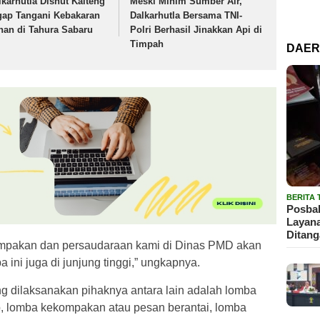
lkarhutla Dishut Kalteng
Meski Minim Sumber Air,
gap Tangani Kebakaran
Dalkarhutla Bersama TNI-
han di Tahura Sabaru
Polri Berhasil Jinakkan Api di
Timpah
DAE
BERITA
Posbak
Layan
Ditan
kompakan dan persaudaraan kami di Dinas PMD akan
a ini juga di junjung tinggi,” ungkapnya.
g dilaksanakan pihaknya antara lain adalah lomba
, lomba kekompakan atau pesan berantai, lomba