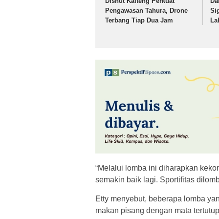
Dishut Kalteng Perkuat
Da
Pengawasan Tahura, Drone
Si
Terbang Tiap Dua Jam
La
“Melalui lomba ini diharapkan ke
semakin baik lagi. Sportifitas dilomb
Etty menyebut, beberapa lomba yan
makan pisang dengan mata tertutup