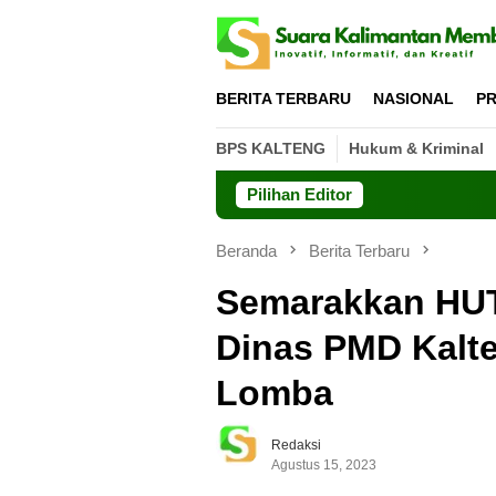
Loncat
ke
konten
BERITA TERBARU
NASIONAL
PR
BPS KALTENG
Hukum & Kriminal
Pilihan Editor
Beranda
Berita Terbaru
Semarakkan HUT
Dinas PMD Kalte
Lomba
Redaksi
Agustus 15, 2023