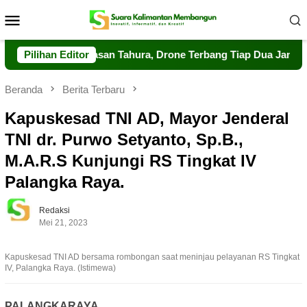
Loncat
Menu
ke
Mobile
konten
uat Pengawasan Tahura, Drone Terbang Tiap Dua Jam
Pilihan Editor
Da
Beranda
Berita Terbaru
Kapuskesad TNI AD, Mayor Jenderal
TNI dr. Purwo Setyanto, Sp.B.,
M.A.R.S Kunjungi RS Tingkat IV
Palangka Raya.
Redaksi
Mei 21, 2023
Kapuskesad TNI AD bersama rombongan saat meninjau pelayanan RS Tingkat
IV, Palangka Raya. (Istimewa)
PALANGKARAYA
,