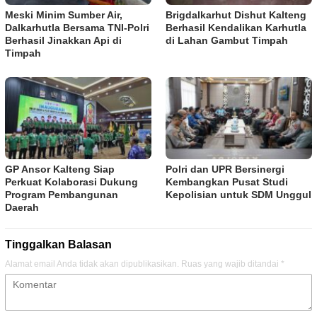
Meski Minim Sumber Air,
Brigdalkarhut Dishut Kalteng
Dalkarhutla Bersama TNI-Polri
Berhasil Kendalikan Karhutla
Berhasil Jinakkan Api di
di Lahan Gambut Timpah
Timpah
GP Ansor Kalteng Siap
Polri dan UPR Bersinergi
Perkuat Kolaborasi Dukung
Kembangkan Pusat Studi
Program Pembangunan
Kepolisian untuk SDM Unggul
Daerah
Tinggalkan Balasan
Alamat email Anda tidak akan dipublikasikan.
Ruas yang wajib ditandai
*