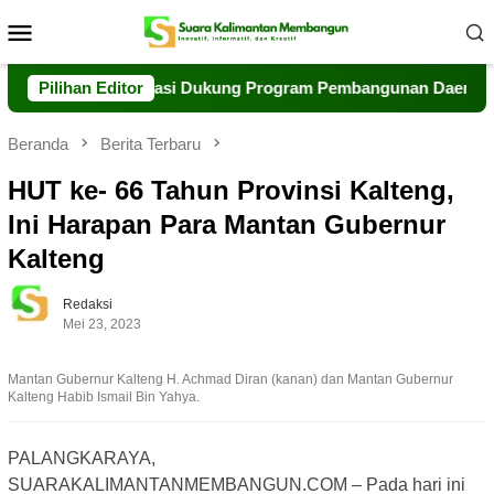
Loncat
Menu
ke
Mobile
konten
kuat Kolaborasi Dukung Program Pembangunan Daerah
Pilihan Editor
P
Beranda
Berita Terbaru
HUT ke- 66 Tahun Provinsi Kalteng,
Ini Harapan Para Mantan Gubernur
Kalteng
Redaksi
Mei 23, 2023
Mantan Gubernur Kalteng H. Achmad Diran (kanan) dan Mantan Gubernur
Kalteng Habib Ismail Bin Yahya.
PALANGKARAYA,
SUARAKALIMANTANMEMBANGUN.COM – Pada hari ini