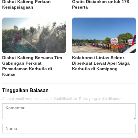
Dishut Kalteng Perkuat
Gratis Disiapkan untuk 178
Kesiapsiagaan
Peserta
Dishut Kalteng Bersama Tim
Kolaborasi Lintas Sektor
Gabungan Perkuat
Diperkuat Lewat Apel Siaga
Pemadaman Karhutla di
Karhutla di Kamipang
Kumai
Tinggalkan Balasan
Alamat email Anda tidak akan dipublikasikan.
Ruas yang wajib ditandai
*