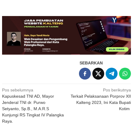
SEBARKAN
Navigasi
Pos sebelumnya
Pos berikutnya
Kapuskesad TNI AD, Mayor
Terkait Pelaksanaan Porprov XII
pos
Jenderal TNI dr. Purwo
Kalteng 2023, Ini Kata Bupati
Setyanto, Sp.B., M.A.R.S
Kotim
Kunjungi RS Tingkat IV Palangka
Raya.