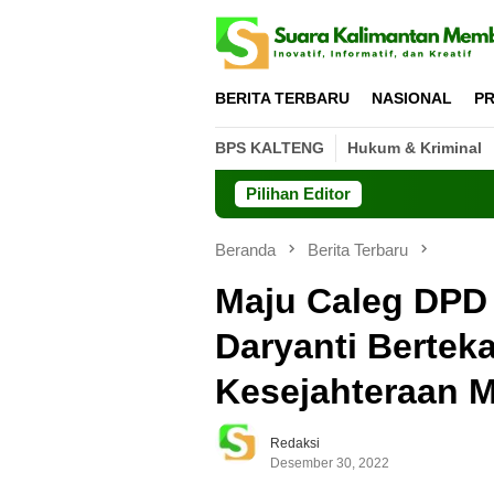
Loncat
ke
konten
BERITA TERBARU
NASIONAL
PR
BPS KALTENG
Hukum & Kriminal
Pilihan Editor
Beranda
Berita Terbaru
Maju Caleg DPD R
Daryanti Berte
Kesejahteraan 
Redaksi
Desember 30, 2022