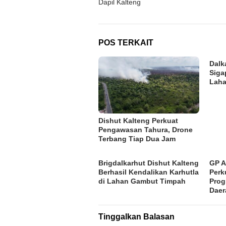
Dapil Kalteng
POS TERKAIT
Dalk
Siga
Laha
Dishut Kalteng Perkuat
Pengawasan Tahura, Drone
Terbang Tiap Dua Jam
Brigdalkarhut Dishut Kalteng
GP A
Berhasil Kendalikan Karhutla
Perk
di Lahan Gambut Timpah
Pro
Daer
Tinggalkan Balasan