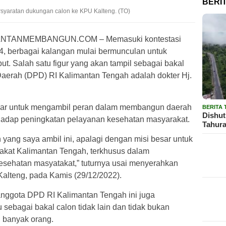
BERI
rsyaratan dukungan calon ke KPU Kalteng. (TO)
TANMEMBANGUN.COM – Memasuki kontestasi
024, berbagai kalangan mulai bermunculan untuk
t. Salah satu figur yang akan tampil sebagai bakal
aerah (DPD) RI Kalimantan Tengah adalah dokter Hj.
besar untuk mengambil peran dalam membangun daerah
BERITA
Dishut
hadap peningkatan pelayanan kesehatan masyarakat.
Tahura
yang saya ambil ini, apalagi dengan misi besar untuk
kat Kalimantan Tengah, terkhusus dalam
esehatan masyatakat,” tuturnya usai menyerahkan
alteng, pada Kamis (29/12/2022).
anggota DPD RI Kalimantan Tengah ini juga
ebagai bakal calon tidak lain dan tidak bukan
 banyak orang.