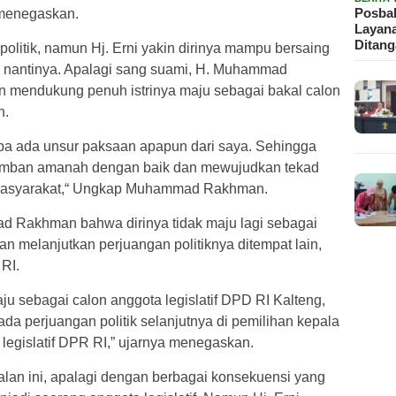
Posbak
 menegaskan.
Layan
Ditan
politik, namun Hj. Erni yakin dirinya mampu bersaing
 nantinya. Apalagi sang suami, H. Muhammad
n mendukung penuh istrinya maju sebagai bakal calon
h.
tanpa ada unsur paksaan apapun dari saya. Sehingga
emban amanah dengan baik dan mewujudkan tekad
 masyarakat,“ Ungkap Muhammad Rakhman.
d Rakhman bahwa dirinya tidak maju lagi sebagai
 melanjutkan perjuangan politiknya ditempat lain,
RI.
ju sebagai calon anggota legislatif DPD RI Kalteng,
ada perjuangan politik selanjutnya di pemilihan kepala
legislatif DPR RI,” ujarnya menegaskan.
alan ini, apalagi dengan berbagai konsekuensi yang