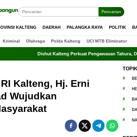
Pencarian
OVINSI KALTENG
DAERAH
PALANGKA RAYA
POLITIK
B
Kriminal
Olahraga
Polda Kalteng
UCI MTB Eliminator
Dishut Kalteng Perkuat Pengawasan Tahura, Drone Terba
TOPI
BE
I Kalteng, Hj. Erni
H
kad Wujudkan
BA
Masyarakat
D
N