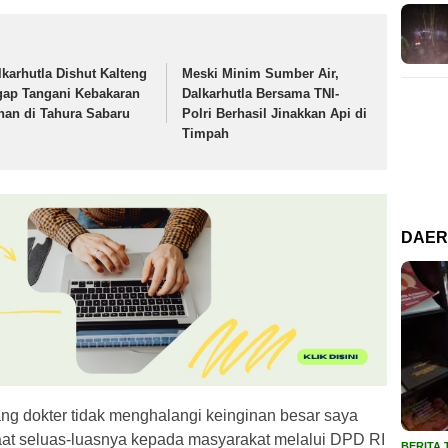
lkarhutla Dishut Kalteng
Meski Minim Sumber Air,
gap Tangani Kebakaran
Dalkarhutla Bersama TNI-
han di Tahura Sabaru
Polri Berhasil Jinakkan Api di
Timpah
DAE
ang dokter tidak menghalangi keinginan besar saya
aat seluas-luasnya kepada masyarakat melalui DPD RI
BERITA