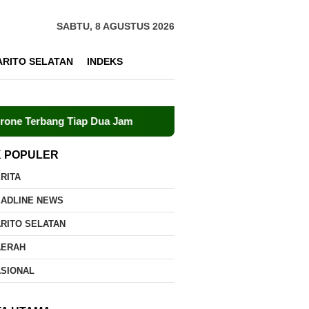
SABTU, 8 AGUSTUS 2026
ARITO SELATAN
INDEKS
ng Tiap Dua Jam
Dalkarhutla Dishut Kalteng Sigap Tanga
K POPULER
RITA
EADLINE NEWS
RITO SELATAN
AERAH
ASIONAL