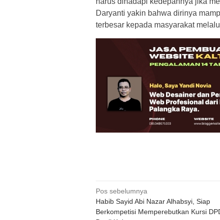
harus dihadapi kedepannya jika men
Daryanti yakin bahwa dirinya mam
terbesar kepada masyarakat melal
Navigasi
Pos sebelumnya
Habib Sayid Abi Nazar Alhabsyi, Siap
pos
Berkompetisi Memperebutkan Kursi DP