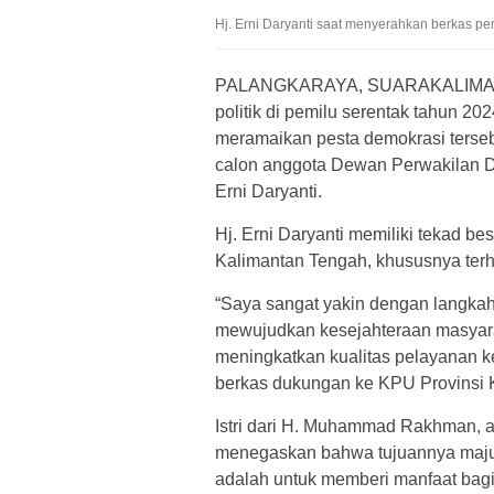
Hj. Erni Daryanti saat menyerahkan berkas pe
PALANGKARAYA, SUARAKALIMAN
politik di pemilu serentak tahun 2
meramaikan pesta demokrasi tersebu
calon anggota Dewan Perwakilan D
Erni Daryanti.
Hj. Erni Daryanti memiliki tekad 
Kalimantan Tengah, khususnya ter
“Saya sangat yakin dengan langkah 
mewujudkan kesejahteraan masyara
meningkatkan kualitas pelayanan k
berkas dukungan ke KPU Provinsi K
Istri dari H. Muhammad Rakhman, 
menegaskan bahwa tujuannya maju s
adalah untuk memberi manfaat bagi