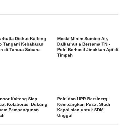
arhutla Dishut Kalteng
Meski Minim Sumber Air,
p Tangani Kebakaran
Dalkarhutla Bersama TNI-
n di Tahura Sabaru
Polri Berhasil Jinakkan Api di
Timpah
nsor Kalteng Siap
Polri dan UPR Bersinergi
uat Kolaborasi Dukung
Kembangkan Pusat Studi
gram Pembangunan
Kepolisian untuk SDM
ah
Unggul