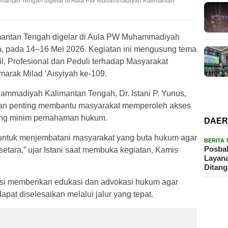
limantan Tengah digelar di Aula PW Muhammadiyah Kalimantan
limantan Tengah digelar di Aula PW Muhammadiyah
, pada 14–16 Mei 2026. Kegiatan ini mengusung tema
il, Profesional dan Peduli terhadap Masyarakat
marak Milad ‘Aisyiyah ke-109.
mmadiyah Kalimantan Tengah, Dr. Istani P. Yunus,
ran penting membantu masyarakat memperoleh akses
yang minim pemahaman hukum.
DAE
is untuk menjembatani masyarakat yang buta hukum agar
BERITA
Posbak
etara,” ujar Istani saat membuka kegiatan, Kamis
Layan
Ditan
gsi memberikan edukasi dan advokasi hukum agar
pat diselesaikan melalui jalur yang tepat.