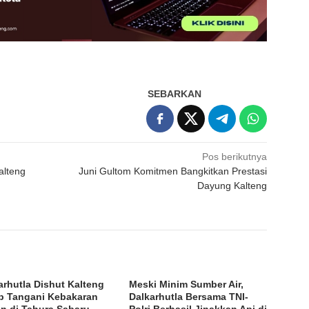
SEBARKAN
Pos berikutnya
alteng
Juni Gultom Komitmen Bangkitkan Prestasi
Dayung Kalteng
arhutla Dishut Kalteng
Meski Minim Sumber Air,
p Tangani Kebakaran
Dalkarhutla Bersama TNI-
n di Tahura Sabaru
Polri Berhasil Jinakkan Api di