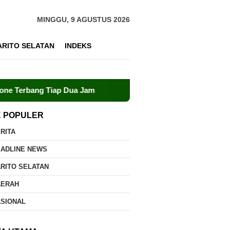
MINGGU, 9 AGUSTUS 2026
ARITO SELATAN
INDEKS
p Dua Jam
Dalkarhutla Dishut Kalteng Sigap Tangani Ke
K POPULER
RITA
EADLINE NEWS
RITO SELATAN
AERAH
ASIONAL