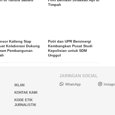
Timpah
nsor Kalteng Siap
Polri dan UPR Bersinergi
uat Kolaborasi Dukung
Kembangkan Pusat Studi
gram Pembangunan
Kepolisian untuk SDM
ah
Unggul
JARINGAN SOCIAL
WhatsApp
Instag
IKLAN
KONTAK KAMI
KODE ETIK
JURNALISTIK