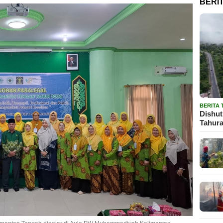
BERI
BERITA
Dishut
Tahura