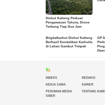
Dishut Kalteng Perkuat
Pengawasan Tahura, Drone
Terbang Tiap Dua Jam
Brigdalkarhut Dishut Kalteng
GP A
Berhasil Kendalikan Karhutla
Perk
di Lahan Gambut Timpah
Pro
Daer
INDEKS
REDAKSI
KERJA SAMA
KARIER
PEDOMAN MEDIA
TENTANG KAMI
SIBER