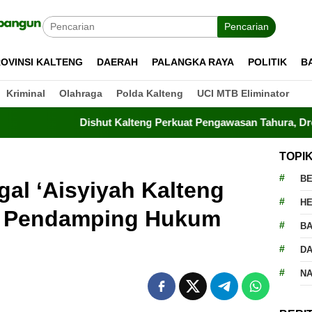
Pencarian
OVINSI KALTENG
DAERAH
PALANGKA RAYA
POLITIK
B
Kriminal
Olahraga
Polda Kalteng
UCI MTB Eliminator
Dishut Kalteng Perkuat Pengawasan Tahura, Drone Terbang Tia
TOPI
BE
gal ‘Aisyiyah Kalteng
H
an Pendamping Hukum
BA
D
N