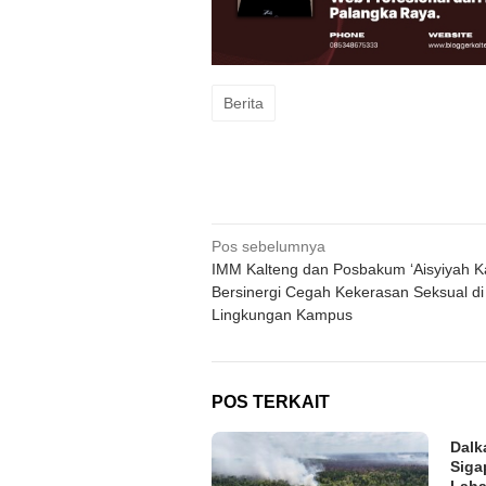
Berita
Navigasi
Pos sebelumnya
IMM Kalteng dan Posbakum ‘Aisyiyah K
pos
Bersinergi Cegah Kekerasan Seksual di
Lingkungan Kampus
POS TERKAIT
Dalk
Siga
Laha