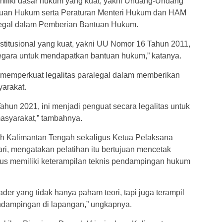
miliki dasar hukum yang kuat, yakni Undang-Undang
tuan Hukum serta Peraturan Menteri Hukum dan HAM
legal dalam Pemberian Bantuan Hukum.
nstitusional yang kuat, yakni UU Nomor 16 Tahun 2011,
egara untuk mendapatkan bantuan hukum,” katanya.
 memperkuat legalitas paralegal dalam memberikan
arakat.
n 2021, ini menjadi penguat secara legalitas untuk
syarakat,” tambahnya.
h Kalimantan Tengah sekaligus Ketua Pelaksana
ri, mengatakan pelatihan itu bertujuan mencetak
gus memiliki keterampilan teknis pendampingan hukum
ader yang tidak hanya paham teori, tapi juga terampil
ndampingan di lapangan,” ungkapnya.