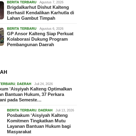
BERITA TERBARU
Agustus 7, 2026
Brigdalkarhut Dishut Kalteng
Berhasil Kendalikan Karhutla di
Lahan Gambut Timpah
BERITA TERBARU
Agustus 6, 2026
GP Ansor Kalteng Siap Perkuat
Kolaborasi Dukung Program
Pembangunan Daerah
RAH
 TERBARU
,
DAERAH
Juli 24, 2026
um ‘Aisyiyah Kalteng Optimalkan
an Bantuan Hukum, 37 Perkara
gani pada Semeste…
BERITA TERBARU
,
DAERAH
Juli 13, 2026
Posbakum ‘Aisyiyah Kalteng
Komitmen Tingkatkan Mutu
Layanan Bantuan Hukum bagi
Masyarakat