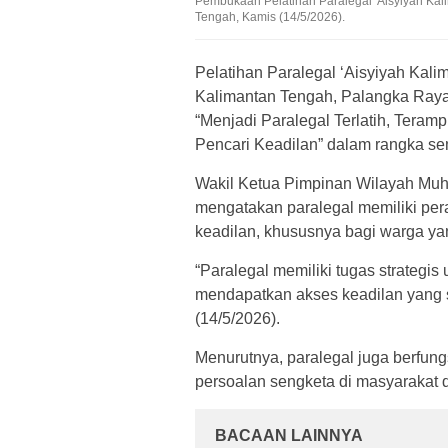
Pembukaan Pelatihan Paralegal 'Aisyiyah Ka
Tengah, Kamis (14/5/2026).
Pelatihan Paralegal ‘Aisyiyah Ka
Kalimantan Tengah, Palangka Raya
“Menjadi Paralegal Terlatih, Teramp
Pencari Keadilan” dalam rangka se
Wakil Ketua Pimpinan Wilayah Muha
mengatakan paralegal memiliki pe
keadilan, khususnya bagi warga 
“Paralegal memiliki tugas strateg
mendapatkan akses keadilan yang s
(14/5/2026).
Menurutnya, paralegal juga berfun
persoalan sengketa di masyarakat da
BACAAN LAINNYA