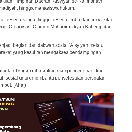
wakilan Pimpinan Daerah ‘Aisyiyah se-Kalimantan
madiyah, hingga mahasiswa hukum.
peserta sangat tinggi, peserta terdiri dari perwakilan
teng, Organisasi Otonom Muhammadiyah Kalteng, dan
enjadi bagian dari dakwah sosial ‘Aisyiyah melalui
arakat yang kesulitan mengakses pendampingan
Kalimantan Tengah diharapkan mampu menghadirkan
duli sosial untuk membantu penyelesaian persoalan
umput. (Ahaf)