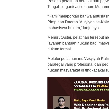
Peserta pelatihan berasal dari per
Tengah, organisasi otonom Muham
“Kami melaporkan bahwa antusiasme 
Pimpinan Daerah ‘Aisyiyah se-Kal
mahasiswa hukum,” lanjutnya.
Menurut Aster, pelatihan tersebut m
layanan bantuan hukum bagi masy
hukum formal.
Melalui pelatihan ini, ‘Aisyiyah 
paralegal yang profesional dan pe
hukum masyarakat di tingkat akar r