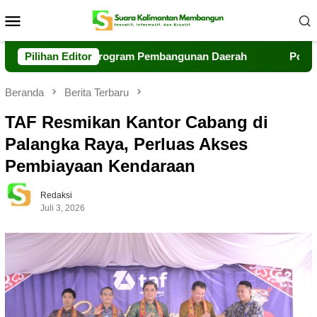
Loncat
Menu
ke
Mobile
konten
asi Dukung Program Pembangunan Daerah
Pilihan Editor
Polri dan UPR
Beranda
Berita Terbaru
TAF Resmikan Kantor Cabang di
Palangka Raya, Perluas Akses
Pembiayaan Kendaraan
Redaksi
Juli 3, 2026