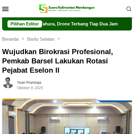
Loncat
Menu
ke
Mobile
konten
gawasan Tahura, Drone Terbang Tiap Dua Jam
Pilihan Editor
Dalkarhutl
Beranda
Barito Selatan
Wujudkan Birokrasi Profesional,
Pemkab Barsel Lakukan Rotasi
Pejabat Eselon II
Yoan Pramoga
Oktober 9, 2025