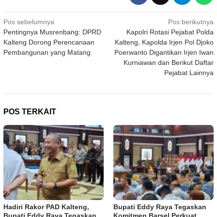
Navigasi
Pos sebelumnya
Pos berikutnya
Pentingnya Musrenbang: DPRD
Kapolri Rotasi Pejabat Polda
pos
Kalteng Dorong Perencanaan
Kalteng, Kapolda Irjen Pol Djoko
Pembangunan yang Matang
Poerwanto Digantikan Irjen Iwan
Kurniawan dan Berikut Daftar
Pejabat Lainnya
POS TERKAIT
Hadiri Rakor PAD Kalteng,
Bupati Eddy Raya Tegaskan
Bupati Eddy Raya Tegaskan
Komitmen Barsel Perkuat