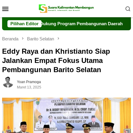
Loncat
Menu
ke
Mobile
konten
olaborasi Dukung Program Pembangunan Daerah
Pilihan Editor
Polri d
Beranda
Barito Selatan
Eddy Raya dan Khristianto Siap
Jalankan Empat Fokus Utama
Pembangunan Barito Selatan
Yoan Pramoga
Maret 13, 2025