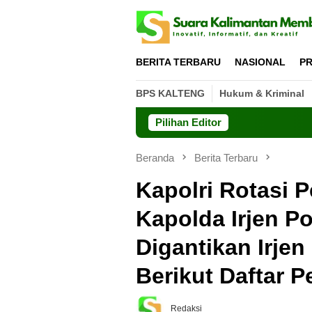
Loncat
ke
konten
BERITA TERBARU
NASIONAL
PR
BPS KALTENG
Hukum & Kriminal
Pilihan Editor
GP Anso
Beranda
Berita Terbaru
Kapolri Rotasi P
Kapolda Irjen P
Digantikan Irje
Berikut Daftar P
Redaksi