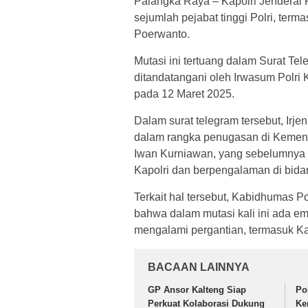
Palangka Raya – Kapolri Jenderal P
sejumlah pejabat tinggi Polri, ter
Poerwanto.
Mutasi ini tertuang dalam Surat Te
ditandatangani oleh Irwasum Polri 
pada 12 Maret 2025.
Dalam surat telegram tersebut, Irje
dalam rangka penugasan di Kemente
Iwan Kurniawan, yang sebelumnya m
Kapolri dan berpengalaman di bida
Terkait hal tersebut, Kabidhumas 
bahwa dalam mutasi kali ini ada e
mengalami pergantian, termasuk K
BACAAN LAINNYA
GP Ansor Kalteng Siap
Po
Perkuat Kolaborasi Dukung
Ke