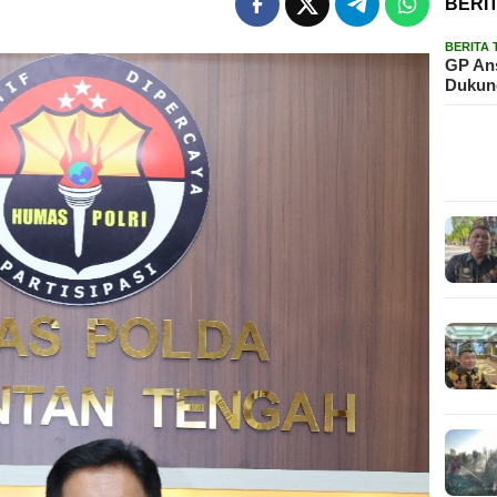
BERI
BERITA
GP Ans
Dukun