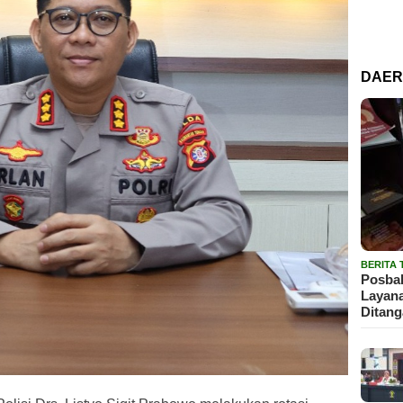
DAE
BERITA
Posbak
Layan
Ditan