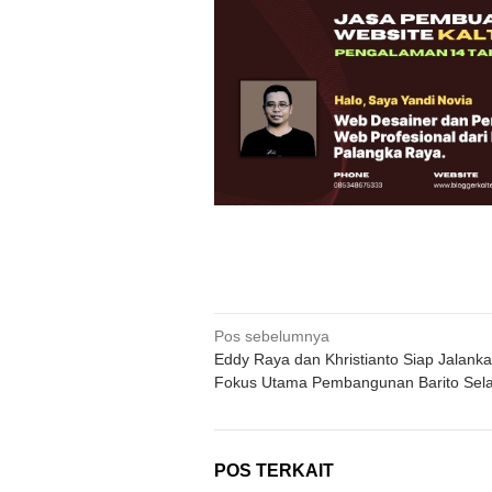
Navigasi
Pos sebelumnya
Eddy Raya dan Khristianto Siap Jalank
pos
Fokus Utama Pembangunan Barito Sel
POS TERKAIT