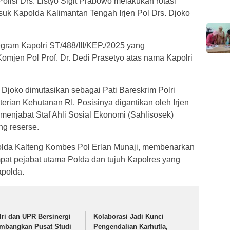
olisi Drs. Listyo Sigit Prabowo melakukan rotasi
masuk Kapolda Kalimantan Tengah Irjen Pol Drs. Djoko
legram Kapolri ST/488/III/KEP./2025 yang
Komjen Pol Prof. Dr. Dedi Prasetyo atas nama Kapolri
n Djoko dimutasikan sebagai Pati Bareskrim Polri
rian Kehutanan RI. Posisinya digantikan oleh Irjen
enjabat Staf Ahli Sosial Ekonomi (Sahlisosek)
ng reserse.
Polda Kalteng Kombes Pol Erlan Munaji, membenarkan
mpat pejabat utama Polda dan tujuh Kapolres yang
apolda.
lri dan UPR Bersinergi
Kolaborasi Jadi Kunci
mbangkan Pusat Studi
Pengendalian Karhutla,