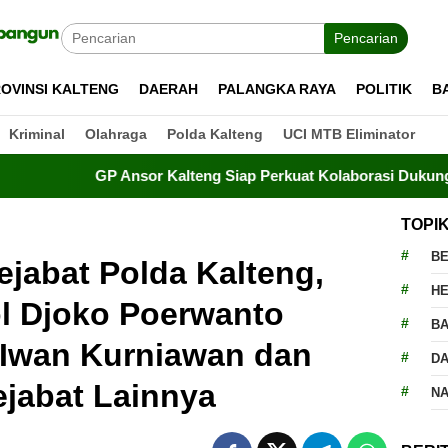
Pencarian
OVINSI KALTENG
DAERAH
PALANGKA RAYA
POLITIK
B
Kriminal
Olahraga
Polda Kalteng
UCI MTB Eliminator
r Kalteng Siap Perkuat Kolaborasi Dukung Program Pembangu
TOPI
BE
ejabat Polda Kalteng,
H
ol Djoko Poerwanto
BA
n Iwan Kurniawan dan
D
ejabat Lainnya
N