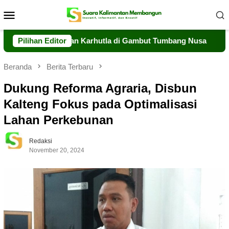
Loncat
Menu
ke
Mobile
konten
ibaku Jinakkan Karhutla di Gambut Tumbang Nusa
Pilihan Editor
Perkua
Beranda
Berita Terbaru
Dukung Reforma Agraria, Disbun
Kalteng Fokus pada Optimalisasi
Lahan Perkebunan
Redaksi
November 20, 2024