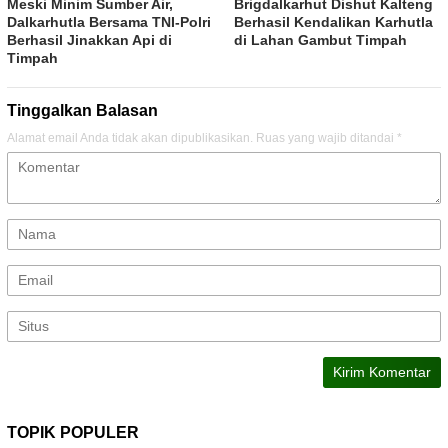
Meski Minim Sumber Air,
Brigdalkarhut Dishut Kalteng
Dalkarhutla Bersama TNI-Polri
Berhasil Kendalikan Karhutla
Berhasil Jinakkan Api di
di Lahan Gambut Timpah
Timpah
Tinggalkan Balasan
Alamat email Anda tidak akan dipublikasikan.
Ruas yang wajib ditandai
*
TOPIK POPULER