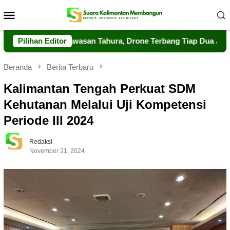
Loncat
Menu
ke
Mobile
konten
kuat Pengawasan Tahura, Drone Terbang Tiap Dua Jam
Pilihan Editor
D
Beranda
Berita Terbaru
Kalimantan Tengah Perkuat SDM
Kehutanan Melalui Uji Kompetensi
Periode III 2024
Redaksi
November 21, 2024