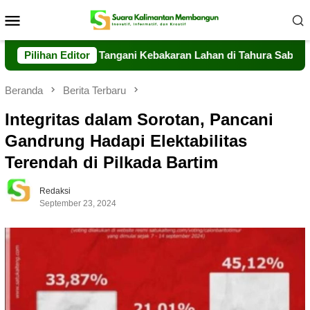
Loncat
Menu
ke
Mobile
konten
teng Sigap Tangani Kebakaran Lahan di Tahura Sabaru
Pilihan Editor
M
Beranda
Berita Terbaru
Integritas dalam Sorotan, Pancani
Gandrung Hadapi Elektabilitas
Terendah di Pilkada Bartim
Redaksi
September 23, 2024