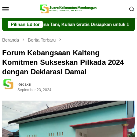
Loncat
Menu
ke
Mobile
konten
ksi Taruna Tani, Kuliah Gratis Disiapkan untuk 178 Peserta
Pilihan Editor
Beranda
Berita Terbaru
Forum Kebangsaan Kalteng
Komitmen Sukseskan Pilkada 2024
dengan Deklarasi Damai
Redaksi
September 23, 2024