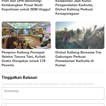
Polri dan UPR Bersinergi
Kolaborasi Jadi Kunci
Kembangkan Pusat Studi
Pengendalian Karhutla,
Kepolisian untuk SDM Unggul
Dishut Kalteng Perkuat
Kesiapsiagaan
Pemprov Kalteng Percepat
Dishut Kalteng Bersama Tim
Seleksi Taruna Tani, Kuliah
Gabungan Perkuat
Gratis Disiapkan untuk 178
Pemadaman Karhutla di
Peserta
Kumai
Tinggalkan Balasan
Alamat email Anda tidak akan dipublikasikan.
Ruas yang wajib ditandai
*