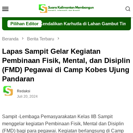
Loncat
Menu
ke
Mobile
konten
ng Berhasil Kendalikan Karhutla di Lahan Gambut Timpah
Pilihan Editor
Beranda
Berita Terbaru
Lapas Sampit Gelar Kegiatan
Pembinaan Fisik, Mental, dan Disiplin
(FMD) Pegawai di Camp Kobes Ujung
Pandaran
Redaksi
Juli 20, 2024
Sampit -Lembaga Pemasyarakatan Kelas IIB Sampit
menggelar kegiatan Pembinaan Fisik, Mental dan Disiplin
(FMD) bagi para pegawai. Kegiatan berlangsung di Camp