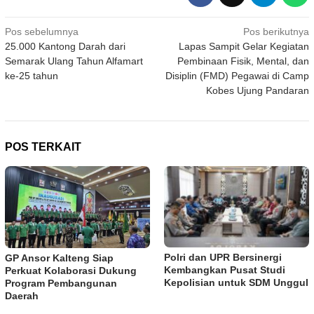
Navigasi
Pos sebelumnya
Pos berikutnya
25.000 Kantong Darah dari
Lapas Sampit Gelar Kegiatan
pos
Semarak Ulang Tahun Alfamart
Pembinaan Fisik, Mental, dan
ke-25 tahun
Disiplin (FMD) Pegawai di Camp
Kobes Ujung Pandaran
POS TERKAIT
Polri dan UPR Bersinergi
GP Ansor Kalteng Siap
Kembangkan Pusat Studi
Perkuat Kolaborasi Dukung
Kepolisian untuk SDM Unggul
Program Pembangunan
Daerah