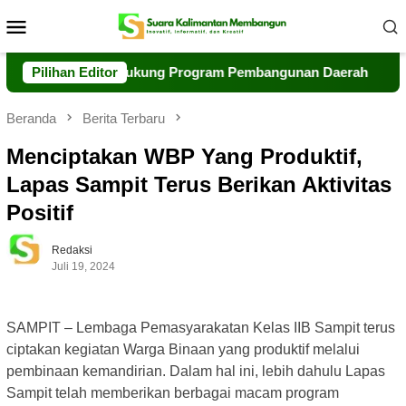
Loncat
Menu
ke
Mobile
konten
Kolaborasi Dukung Program Pembangunan Daerah
Pilihan Editor
Polri 
Beranda
Berita Terbaru
Menciptakan WBP Yang Produktif,
Lapas Sampit Terus Berikan Aktivitas
Positif
Redaksi
Juli 19, 2024
SAMPIT – Lembaga Pemasyarakatan Kelas IIB Sampit terus
ciptakan kegiatan Warga Binaan yang produktif melalui
pembinaan kemandirian. Dalam hal ini, lebih dahulu Lapas
Sampit telah memberikan berbagai macam program