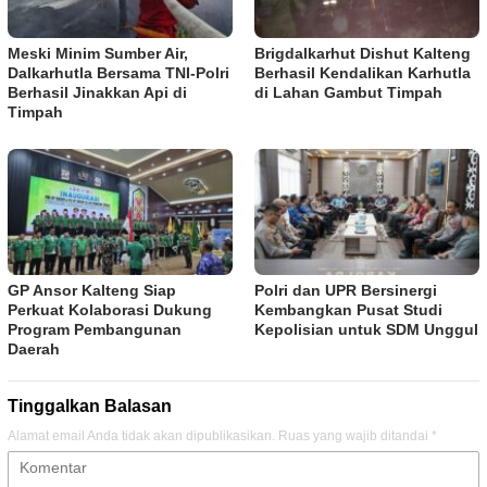
Meski Minim Sumber Air,
Brigdalkarhut Dishut Kalteng
Dalkarhutla Bersama TNI-Polri
Berhasil Kendalikan Karhutla
Berhasil Jinakkan Api di
di Lahan Gambut Timpah
Timpah
GP Ansor Kalteng Siap
Polri dan UPR Bersinergi
Perkuat Kolaborasi Dukung
Kembangkan Pusat Studi
Program Pembangunan
Kepolisian untuk SDM Unggul
Daerah
Tinggalkan Balasan
Alamat email Anda tidak akan dipublikasikan.
Ruas yang wajib ditandai
*