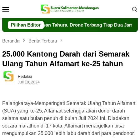
Loncat
Menu
ke
Mobile
konten
at Pengawasan Tahura, Drone Terbang Tiap Dua Jam
Pilihan Editor
Dal
Beranda
Berita Terbaru
25.000 Kantong Darah dari Semarak
Ulang Tahun Alfamart ke-25 tahun
Redaksi
Juli 19, 2024
Palangkaraya-Memperingati Semarak Ulang Tahun Alfamart
(SUA) yang ke-25, Alfamart selenggarakan donor darah
selama satu bulan penuh di bulan Juli 2024 ini. Diadakan
secara marathon di 17 kota, Alfamart menargetkan bisa
mengumpulkan 25.000 lebih labu darah dari para pendonor.