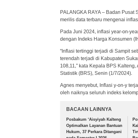
PALANGKA RAYA – Badan Pusat Stat
merilis data terbaru mengenai inflas
Pada Juni 2024, inflasi year-on-year
dengan Indeks Harga Konsumen (I
“Inflasi tertinggi terjadi di Sampi
terendah terjadi di Kabupaten Suk
108,11,” kata Kepala BPS Kalteng, 
Statistik (BRS), Senin (1/7/2024).
Agnes menyebut, Inflasi y-on-y ter
oleh naiknya seluruh indeks kelom
BACAAN LAINNYA
Posbakum ‘Aisyiyah Kalteng
Po
Optimalkan Layanan Bantuan
Ka
Hukum, 37 Perkara Ditangani
Ti
pada Semester I 2026
Ba