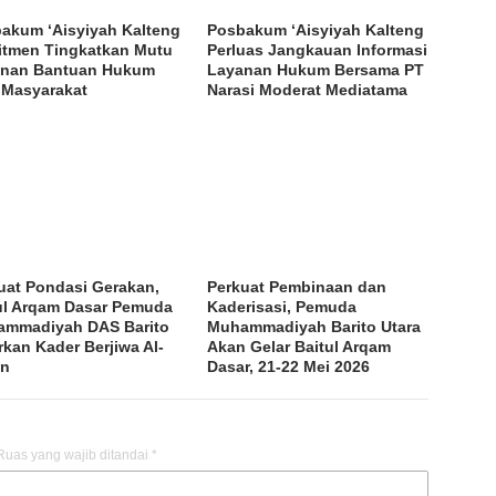
akum ‘Aisyiyah Kalteng
Posbakum ‘Aisyiyah Kalteng
tmen Tingkatkan Mutu
Perluas Jangkauan Informasi
anan Bantuan Hukum
Layanan Hukum Bersama PT
 Masyarakat
Narasi Moderat Mediatama
uat Pondasi Gerakan,
Perkuat Pembinaan dan
ul Arqam Dasar Pemuda
Kaderisasi, Pemuda
mmadiyah DAS Barito
Muhammadiyah Barito Utara
rkan Kader Berjiwa Al-
Akan Gelar Baitul Arqam
un
Dasar, 21-22 Mei 2026
Ruas yang wajib ditandai
*