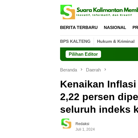
Loncat
ke
konten
BERITA TERBARU
NASIONAL
PR
BPS KALTENG
Hukum & Kriminal
Pilihan Editor
Beranda
Daerah
Kenaikan Inflasi
2,22 persen dipe
seluruh indeks
Redaksi
Juli 1, 2024