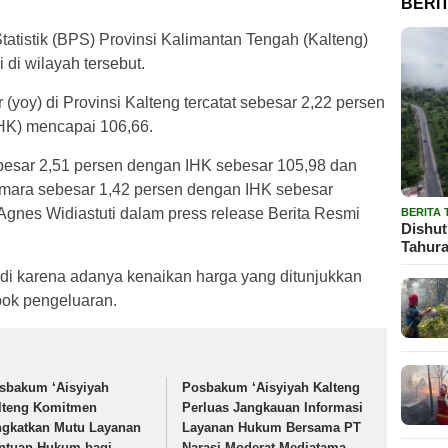
BERI
istik (BPS) Provinsi Kalimantan Tengah (Kalteng)
i di wilayah tersebut.
 (yoy) di Provinsi Kalteng tercatat sebesar 2,22 persen
HK) mencapai 106,66.
t sebesar 2,51 persen dengan IHK sebesar 105,98 dan
amara sebesar 1,42 persen dengan IHK sebesar
Agnes Widiastuti dalam press release Berita Resmi
BERITA
Dishut
Tahura
jadi karena adanya kenaikan harga yang ditunjukkan
pok pengeluaran.
sbakum ‘Aisyiyah
Posbakum ‘Aisyiyah Kalteng
lteng Komitmen
Perluas Jangkauan Informasi
ngkatkan Mutu Layanan
Layanan Hukum Bersama PT
ntuan Hukum bagi
Narasi Moderat Mediatama