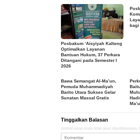
Posb
Komi
Lay
bagi
Posbakum ‘Aisyiyah Kalteng
Optimalkan Layanan
Bantuan Hukum, 37 Perkara
Ditangani pada Semester I
2026
Bawa Semangat Al-Ma’un,
Perk
Pemuda Muhammadiyah
Bait
Barito Utara Sukses Gelar
Muha
Sunatan Massal Gratis
Hadi
Ma’
Tinggalkan Balasan
Alamat email Anda tidak akan dipublikasikan.