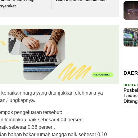
syarakat
DAE
BERITA
Posbak
ya kenaikan harga yang ditunjukkan oleh naiknya
Layan
an,” ungkapnya.
Ditan
lompok pengeluaran tersebut:
 tembakau naik sebesar 4,04 persen.
aik sebesar 0,36 persen.
, dan bahan bakar rumah tangga naik sebesar 0,10