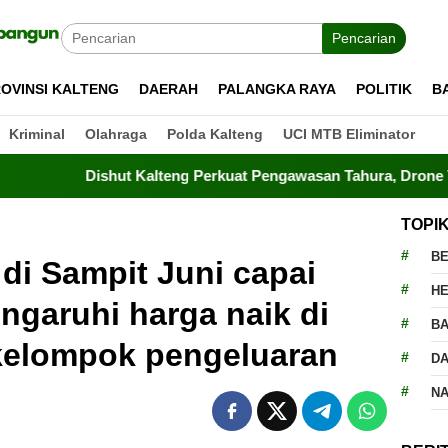
Pencarian
OVINSI KALTENG
DAERAH
PALANGKA RAYA
POLITIK
B
Kriminal
Olahraga
Polda Kalteng
UCI MTB Eliminator
Dishut Kalteng Perkuat Pengawasan Tahura, Drone Terbang Ti
TOPI
BE
 di Sampit Juni capai
H
ngaruhi harga naik di
BA
 kelompok pengeluaran
D
N