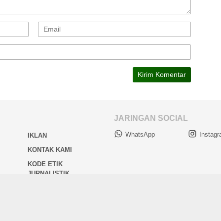
JARINGAN SOCIAL
WhatsApp
Instag
IKLAN
KONTAK KAMI
KODE ETIK
JURNALISTIK
 © Suara Kalimantan Membangun | Penerbit PT. Mamut Menteng Media | All 