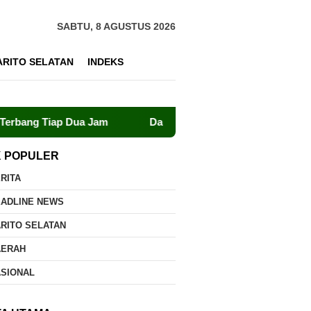
SABTU, 8 AGUSTUS 2026
ARITO SELATAN
INDEKS
ap Dua Jam
Dalkarhutla Dishut Kalteng Sigap Tangani K
K POPULER
RITA
EADLINE NEWS
RITO SELATAN
AERAH
ASIONAL