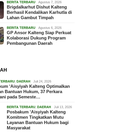
BERITA TERBARU
Agustus 7, 2026
Brigdalkarhut Dishut Kalteng
Berhasil Kendalikan Karhutla di
Lahan Gambut Timpah
BERITA TERBARU
Agustus 6, 2026
GP Ansor Kalteng Siap Perkuat
Kolaborasi Dukung Program
Pembangunan Daerah
RAH
 TERBARU
,
DAERAH
Juli 24, 2026
um ‘Aisyiyah Kalteng Optimalkan
an Bantuan Hukum, 37 Perkara
gani pada Semeste…
BERITA TERBARU
,
DAERAH
Juli 13, 2026
Posbakum ‘Aisyiyah Kalteng
Komitmen Tingkatkan Mutu
Layanan Bantuan Hukum bagi
Masyarakat