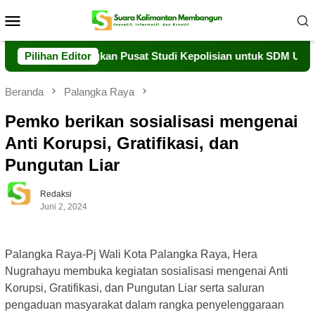
Loncat
Menu
ke
Mobile
konten
gi Kembangkan Pusat Studi Kepolisian untuk SDM Unggul
Pilihan Editor
Beranda
Palangka Raya
Pemko berikan sosialisasi mengenai
Anti Korupsi, Gratifikasi, dan
Pungutan Liar
Redaksi
Juni 2, 2024
Palangka Raya-Pj Wali Kota Palangka Raya, Hera
Nugrahayu membuka kegiatan sosialisasi mengenai Anti
Korupsi, Gratifikasi, dan Pungutan Liar serta saluran
pengaduan masyarakat dalam rangka penyelenggaraan