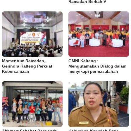
Ramadan Berkah V
Momentum Ramadan,
GMNI Kalteng :
Gerindra Kalteng Perkuat
Mengutamakan Dialog dalam
Kebersamaan
menyikapi permasalahan
Alfamart Sahabat Posyandu
Kelurahan Kameloh Baru