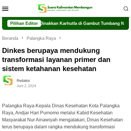
Loncat
Menu
ke
Mobile
konten
g Berjibaku Jinakkan Karhutla di Gambut Tumbang Nusa
Pilihan Editor
Beranda
Palangka Raya
Dinkes berupaya mendukung
transformasi layanan primer dan
sistem ketahanan kesehatan
Redaksi
Juni 2, 2024
Palangka Raya-Kepala Dinas Kesehatan Kota Palangka
Raya, Andjar Hari Purnomo melalui Kabid Kesehatan
Masyarakat Nur Ainawiyah mengatakan, Dinas Kesehatan
terus berupaya dalam rangka mendukung transformasi