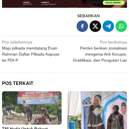
SEBARKAN
Navigasi
Pos sebelumnya
Pos berikutnya
Maju pilkada mendatang Evan
Pemko berikan sosialisasi
pos
Rahman Daftar Pilkada Kapuas
mengenai Anti Korupsi,
ke PDI-P
Gratifikasi, dan Pungutan Liar
POS TERKAIT
TNI Hadir Untuk Rakyat,