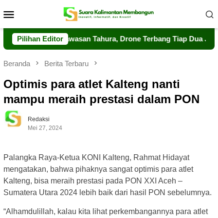
Loncat
Menu
ke
Mobile
konten
erkuat Pengawasan Tahura, Drone Terbang Tiap Dua Jam
Pilihan Editor
Beranda
Berita Terbaru
Optimis para atlet Kalteng nanti
mampu meraih prestasi dalam PON
Redaksi
Mei 27, 2024
Palangka Raya-Ketua KONI Kalteng, Rahmat Hidayat
mengatakan, bahwa pihaknya sangat optimis para atlet
Kalteng, bisa meraih prestasi pada PON XXI Aceh –
Sumatera Utara 2024 lebih baik dari hasil PON sebelumnya.
“Alhamdulillah, kalau kita lihat perkembangannya para atlet