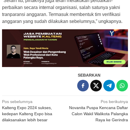
“Selain itu, pihaknya juga telah melakukan perbaikan-
perbaikan secara internal organisasi, salah satunya yakni
tranparansi anggaran. Termasuk membentuk tim verifikasi
anggaran yang sudah dilakukan sebelumnya,” ungkapnya.
SEBARKAN
Navigasi
Pos sebelumnya
Pos berikutnya
Kalteng Expo 2024 sukses,
Novanita Puspa Kencana Daftar
pos
kedepan Kalteng Expo bisa
Calon Wakil Walikota Palangka
dilaksanakan lebih besar
Raya ke Gerindra