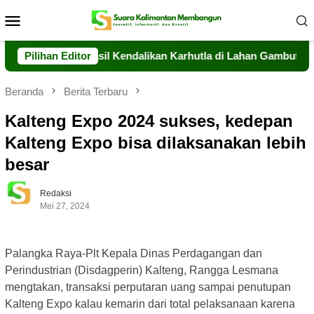
Loncat
Menu
ke
Mobile
konten
alteng Berhasil Kendalikan Karhutla di Lahan Gambut Timpah
Pilihan Editor
Beranda
Berita Terbaru
Kalteng Expo 2024 sukses, kedepan
Kalteng Expo bisa dilaksanakan lebih
besar
Redaksi
Mei 27, 2024
Palangka Raya-Plt Kepala Dinas Perdagangan dan
Perindustrian (Disdagperin) Kalteng, Rangga Lesmana
mengtakan, transaksi perputaran uang sampai penutupan
Kalteng Expo kalau kemarin dari total pelaksanaan karena