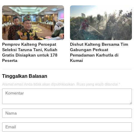
Pemprov Kalteng Percepat
Dishut Kalteng Bersama Tim
Seleksi Taruna Tani, Kuliah
Gabungan Perkuat
Gratis Disiapkan untuk 178
Pemadaman Karhutla di
Peserta
Kumai
Tinggalkan Balasan
Alamat email Anda tidak akan dipublikasikan.
Ruas yang wajib ditandai
*