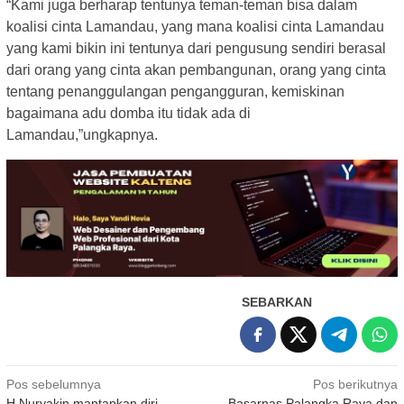
“Kami juga berharap tentunya teman-teman bisa dalam
koalisi cinta Lamandau, yang mana koalisi cinta Lamandau
yang kami bikin ini tentunya dari pengusung sendiri berasal
dari orang yang cinta akan pembangunan, orang yang cinta
tentang penanggulangan pengangguran, kemiskinan
bagaimana adu domba itu tidak ada di
Lamandau,”ungkapnya.
SEBARKAN
Navigasi
Pos sebelumnya
Pos berikutnya
H Nuryakin mantapkan diri,
Basarnas Palangka Raya dan