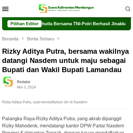
Loncat
Menu
ke
Mobile
konten
Air, Dalkarhutla Bersama TNI-Polri Berhasil Jinakkan Api di Ti
Pilihan Editor
Beranda
Berita Terbaru
Rizky Aditya Putra, bersama wakilnya
datangi Nasdem untuk maju sebagai
Bupati dan Wakil Bupati Lamandau
Redaksi
Mei 3, 2024
Rizky Aditya Putra, saat mendaftarkan diri di Nasdem
Palangka Raya-Rizky Aditya Putra, yang akrab dipanggil
Rizky Mahodenk, mendatangi kantor DPW Partai Nasdem
Provinsi Kalimantan Tengah, dengan tujuan mendaftarkan