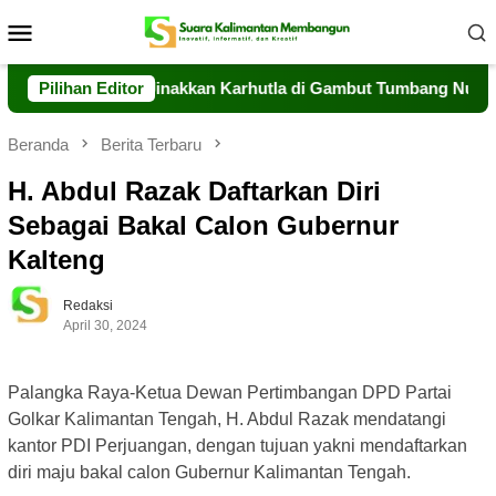
Loncat
Menu
ke
Mobile
konten
g Berjibaku Jinakkan Karhutla di Gambut Tumbang Nusa
Pilihan Editor
Beranda
Berita Terbaru
H. Abdul Razak Daftarkan Diri
Sebagai Bakal Calon Gubernur
Kalteng
Redaksi
April 30, 2024
Palangka Raya-Ketua Dewan Pertimbangan DPD Partai
Golkar Kalimantan Tengah, H. Abdul Razak mendatangi
kantor PDI Perjuangan, dengan tujuan yakni mendaftarkan
diri maju bakal calon Gubernur Kalimantan Tengah.