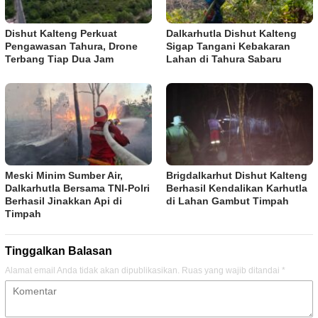
Dishut Kalteng Perkuat
Dalkarhutla Dishut Kalteng
Pengawasan Tahura, Drone
Sigap Tangani Kebakaran
Terbang Tiap Dua Jam
Lahan di Tahura Sabaru
Meski Minim Sumber Air,
Brigdalkarhut Dishut Kalteng
Dalkarhutla Bersama TNI-Polri
Berhasil Kendalikan Karhutla
Berhasil Jinakkan Api di
di Lahan Gambut Timpah
Timpah
Tinggalkan Balasan
Alamat email Anda tidak akan dipublikasikan.
Ruas yang wajib ditandai
*