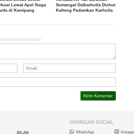
rkuat Lewat Apel Siaga
Semangat Dalkarhutla Dishut
utla di Kamipang
Kalteng Padamkan Karhutla
Ruas yang wajib ditandai
*
JARINGAN SOCIAL
WhatsApp
Instag
IKLAN