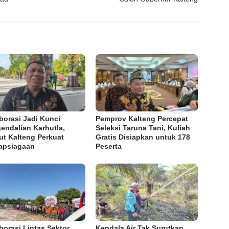
borasi Jadi Kunci
Pemprov Kalteng Percepat
endalian Karhutla,
Seleksi Taruna Tani, Kuliah
ut Kalteng Perkuat
Gratis Disiapkan untuk 178
apsiagaan
Peserta
borasi Lintas Sektor
Kendala Air Tak Surutkan