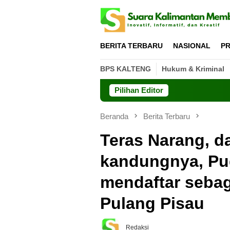
Loncat
ke
konten
BERITA TERBARU
NASIONAL
PR
BPS KALTENG
Hukum & Kriminal
Pilihan Editor
Beranda
Berita Terbaru
Teras Narang, d
kandungnya, Pud
mendaftar sebag
Pulang Pisau
Redaksi