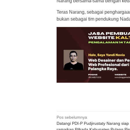
Narang bersama-sama dengan ked
Teras Narang, sebagai penghargaa
bukan sebagai tim pendukung Nada
Navigasi
Pos sebelumnya
Datangi PDI-P Pudjirustaty Narang siap
pos
ramaikan Pilkada Kabupaten Pulang Pi