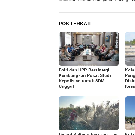
POS TERKAIT
Polri dan UPR Bersinergi
Kola
Kembangkan Pusat Studi
Peng
Kepolisian untuk SDM
Dish
Unggul
Kesi
Dishut Kalteng Bersama Tim
Kola