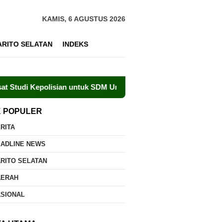
KAMIS, 6 AGUSTUS 2026
ARITO SELATAN
INDEKS
polisian untuk SDM Unggul
Kolaborasi Jadi Kunci Penge
K POPULER
RITA
EADLINE NEWS
RITO SELATAN
AERAH
ASIONAL