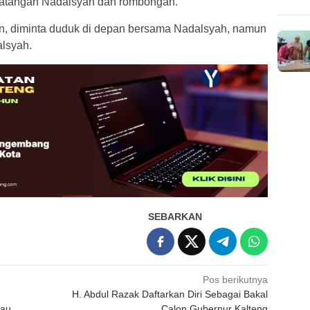
atangan Nadalsyah dan rombongan.
n, diminta duduk di depan bersama Nadalsyah, namun
lsyah.
SEBARKAN
Pos berikutnya
H. Abdul Razak Daftarkan Diri Sebagai Bakal
sau
Calon Gubernur Kalteng