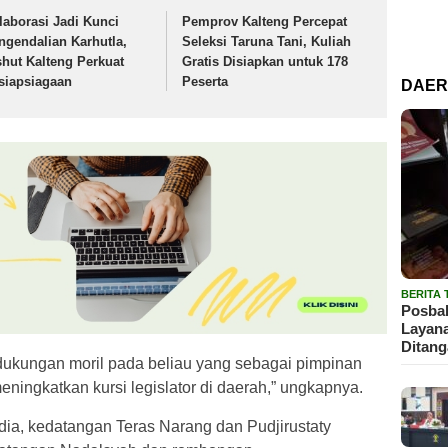
laborasi Jadi Kunci
Pemprov Kalteng Percepat
ngendalian Karhutla,
Seleksi Taruna Tani, Kuliah
shut Kalteng Perkuat
Gratis Disiapkan untuk 178
siapsiagaan
Peserta
DAE
BERITA
Posbak
Layan
Ditan
dukungan moril pada beliau yang sebagai pimpinan
eningkatkan kursi legislator di daerah,” ungkapnya.
dia, kedatangan Teras Narang dan Pudjirustaty