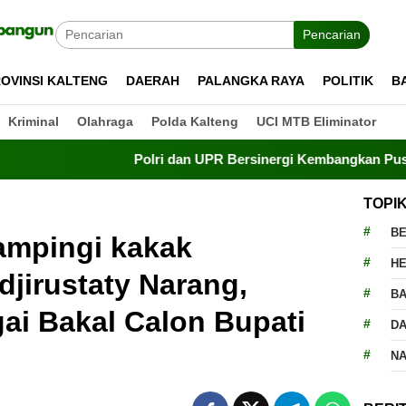
Pencarian
OVINSI KALTENG
DAERAH
PALANGKA RAYA
POLITIK
B
Kriminal
Olahraga
Polda Kalteng
UCI MTB Eliminator
Polri dan UPR Bersinergi Kembangkan Pusat Studi Ke
TOPI
BE
ampingi kakak
H
jirustaty Narang,
BA
ai Bakal Calon Bupati
D
N