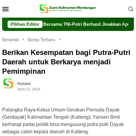
Loncat
Menu
ke
Mobile
konten
alkarhutla Bersama TNI-Polri Berhasil Jinakkan Api di Timpah
Pilihan Editor
Beranda
Berita Terbaru
Berikan Kesempatan bagi Putra-Putri
Daerah untuk Berkarya menjadi
Pemimpinan
Redaksi
April 21, 2024
Palangka Raya-Ketua Umum Gerakan Pemuda Dayak
(Gerdayak) Kalimantan Tengah (Kalteng), Yansen Binti
berharap partai politik bisa mengusung putra putri Dayak
sebagai calon kepala daerah di Kalteng.