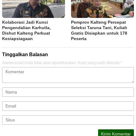
Kolaborasi Jadi Kunci
Pemprov Kalteng Percepat
Pengendalian Karhutla,
Seleksi Taruna Tani, Kuliah
Dishut Kalteng Perkuat
Gratis Disiapkan untuk 178
Kesiapsiagaan
Peserta
Tinggalkan Balasan
Alamat email Anda tidak akan dipublikasikan.
Ruas yang wajib ditandai
*