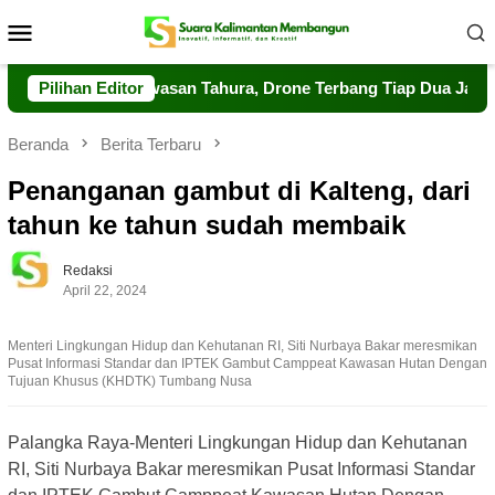
Loncat
Menu
ke
Mobile
konten
kuat Pengawasan Tahura, Drone Terbang Tiap Dua Jam
Pilihan Editor
D
Beranda
Berita Terbaru
Penanganan gambut di Kalteng, dari
tahun ke tahun sudah membaik
Redaksi
April 22, 2024
Menteri Lingkungan Hidup dan Kehutanan RI, Siti Nurbaya Bakar meresmikan
Pusat Informasi Standar dan IPTEK Gambut Camppeat Kawasan Hutan Dengan
Tujuan Khusus (KHDTK) Tumbang Nusa
Palangka Raya-Menteri Lingkungan Hidup dan Kehutanan
RI, Siti Nurbaya Bakar meresmikan Pusat Informasi Standar