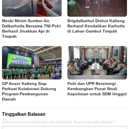
Meski Minim Sumber Air,
Brigdalkarhut Dishut Kalteng
Dalkarhutla Bersama TNI-Polri
Berhasil Kendalikan Karhutla
Berhasil Jinakkan Api di
di Lahan Gambut Timpah
Timpah
GP Ansor Kalteng Siap
Polri dan UPR Bersinergi
Perkuat Kolaborasi Dukung
Kembangkan Pusat Studi
Program Pembangunan
Kepolisian untuk SDM Unggul
Daerah
Tinggalkan Balasan
Alamat email Anda tidak akan dipublikasikan.
Ruas yang wajib ditandai
*