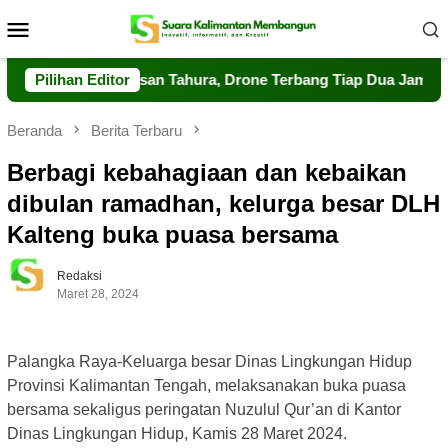
Loncat
Menu
ke
Mobile
konten
uat Pengawasan Tahura, Drone Terbang Tiap Dua Jam
Pilihan Editor
Da
Beranda
Berita Terbaru
Berbagi kebahagiaan dan kebaikan
dibulan ramadhan, kelurga besar DLH
Kalteng buka puasa bersama
Redaksi
Maret 28, 2024
Palangka Raya-Keluarga besar Dinas Lingkungan Hidup
Provinsi Kalimantan Tengah, melaksanakan buka puasa
bersama sekaligus peringatan Nuzulul Qur’an di Kantor
Dinas Lingkungan Hidup, Kamis 28 Maret 2024.