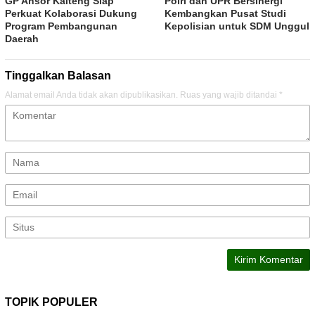
GP Ansor Kalteng Siap
Polri dan UPR Bersinergi
Perkuat Kolaborasi Dukung
Kembangkan Pusat Studi
Program Pembangunan
Kepolisian untuk SDM Unggul
Daerah
Tinggalkan Balasan
Alamat email Anda tidak akan dipublikasikan.
Ruas yang wajib ditandai
*
TOPIK POPULER