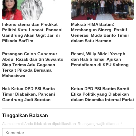
Inkonsistensi dan Predikat
Makrab HIMA Bartim:
Politisi Kutu Loncat, Pancani
Membangun Sinergi Positif
Gandrung Akan Gigit Jari di
Generasi Muda Barito Timur
Pilkada BarTim
dalam Satu Harmoni
Pasangan Calon Gubernur
Resmi, Willy Midel Yoseph
Abdul Razak dan Sri Suwanto
dan Habib Ismail Ajukan
Siap Terima Adu Gagasan
Pendaftaran di KPU Kalteng
Terkait Pilkada Bersama
Mahasiswa
Hak Ketua DPD PSI Barito
Ketua DPD PSI Bartim Soroti
Timur Diabaikan, Pancani
Etika Politik yang Diabaikan
Gandrung Jadi Sorotan
dalam Dinamika Internal Partai
Tinggalkan Balasan
Alamat email Anda tidak akan dipublikasikan.
Ruas yang wajib ditandai
*