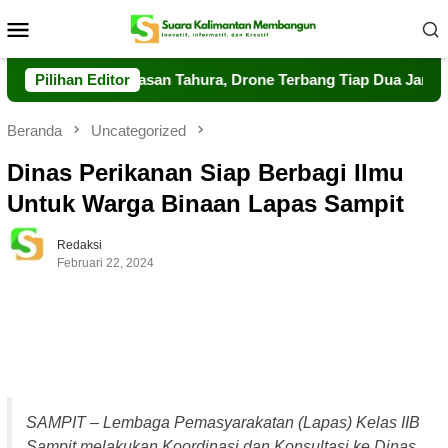
Loncat
Menu
ke
Mobile
konten
kuat Pengawasan Tahura, Drone Terbang Tiap Dua Jam
Pilihan Editor
D
Beranda
Uncategorized
Dinas Perikanan Siap Berbagi Ilmu
Untuk Warga Binaan Lapas Sampit
Redaksi
Februari 22, 2024
SAMPIT – Lembaga Pemasyarakatan (Lapas) Kelas IIB
Sampit melakukan Koordinasi dan Konsultasi ke Dinas