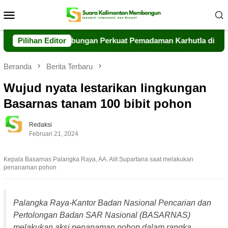
Loncat
Menu
ke
Mobile
konten
sama Tim Gabungan Perkuat Pemadaman Karhutla di Kumai
Pilihan Editor
Beranda
Berita Terbaru
Wujud nyata lestarikan lingkungan
Basarnas tanam 100 bibit pohon
Redaksi
Februari 21, 2024
Kepala Basarnas Palangka Raya, AA. Alit Supartana saat melakukan
penanaman pohon
Palangka Raya-Kantor Badan Nasional Pencarian dan
Pertolongan Badan SAR Nasional (BASARNAS)
melakukan aksi penanaman pohon dalam rangka