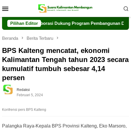
Loncat
Menu
ke
Mobile
konten
Perkuat Kolaborasi Dukung Program Pembangunan Daerah
Pilihan Editor
Beranda
Berita Terbaru
BPS Kalteng mencatat, ekonomi
Kalimantan Tengah tahun 2023 secara
kumulatif tumbuh sebesar 4,14
persen
Redaksi
Februari 5, 2024
Konfrensi pers BPS Kalteng
Palangka Raya-Kepala BPS Provinsi Kalteng, Eko Marsoro,