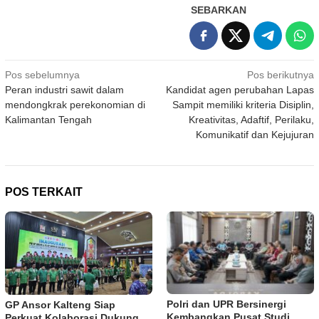
SEBARKAN
Navigasi
Pos sebelumnya
Pos berikutnya
Peran industri sawit dalam
Kandidat agen perubahan Lapas
pos
mendongkrak perekonomian di
Sampit memiliki kriteria Disiplin,
Kalimantan Tengah
Kreativitas, Adaftif, Perilaku,
Komunikatif dan Kejujuran
POS TERKAIT
Polri dan UPR Bersinergi
GP Ansor Kalteng Siap
Kembangkan Pusat Studi
Perkuat Kolaborasi Dukung