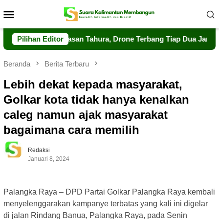
Loncat
Menu
ke
Mobile
konten
uat Pengawasan Tahura, Drone Terbang Tiap Dua Jam
Pilihan Editor
Da
Beranda
Berita Terbaru
Lebih dekat kepada masyarakat,
Golkar kota tidak hanya kenalkan
caleg namun ajak masyarakat
bagaimana cara memilih
Redaksi
Januari 8, 2024
Palangka Raya – DPD Partai Golkar Palangka Raya kembali
menyelenggarakan kampanye terbatas yang kali ini digelar
di jalan Rindang Banua, Palangka Raya, pada Senin