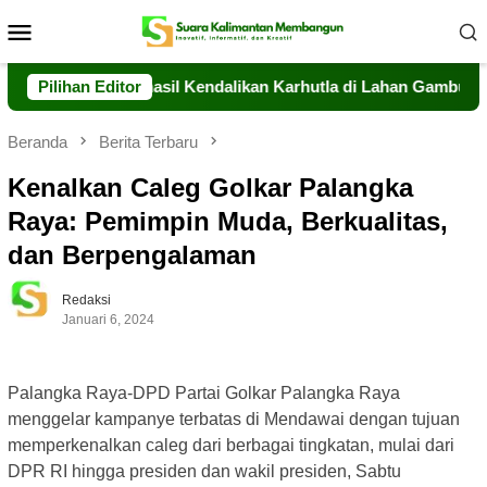
Loncat
Menu
ke
Mobile
konten
Kalteng Berhasil Kendalikan Karhutla di Lahan Gambut Timpah
Pilihan Editor
Beranda
Berita Terbaru
Kenalkan Caleg Golkar Palangka
Raya: Pemimpin Muda, Berkualitas,
dan Berpengalaman
Redaksi
Januari 6, 2024
Palangka Raya-DPD Partai Golkar Palangka Raya
menggelar kampanye terbatas di Mendawai dengan tujuan
memperkenalkan caleg dari berbagai tingkatan, mulai dari
DPR RI hingga presiden dan wakil presiden, Sabtu