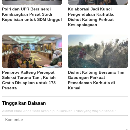
Polri dan UPR Bersinergi
Kolaborasi Jadi Kunci
Kembangkan Pusat Studi
Pengendalian Karhutla,
Kepolisian untuk SDM Unggul
Dishut Kalteng Perkuat
Kesiapsiagaan
Pemprov Kalteng Percepat
Dishut Kalteng Bersama Tim
Seleksi Taruna Tani, Kuliah
Gabungan Perkuat
Gratis Disiapkan untuk 178
Pemadaman Karhutla di
Peserta
Kumai
Tinggalkan Balasan
Alamat email Anda tidak akan dipublikasikan.
Ruas yang wajib ditandai
*