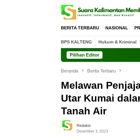
Loncat
ke
konten
BERITA TERBARU
NASIONAL
PR
BPS KALTENG
Hukum & Kriminal
Pilihan Editor
Beranda
Berita Terbaru
Melawan Penjaja
Utar Kumai dal
Tanah Air
Redaksi
Desember 3, 2023