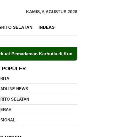
KAMIS, 6 AGUSTUS 2026
ARITO SELATAN
INDEKS
man Karhutla di Kumai
Kolaborasi Lintas Sektor Diper
K POPULER
RITA
EADLINE NEWS
RITO SELATAN
AERAH
ASIONAL