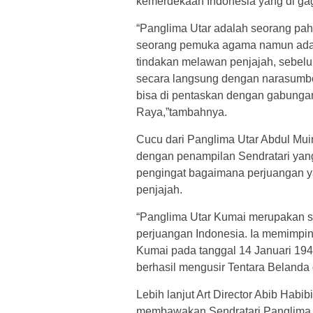
kemerdekaan Indonesia yang di ga
“Panglima Utar adalah seorang pah
seorang pemuka agama namun ad
tindakan melawan penjajah, sebelum
secara langsung dengan narasumber
bisa di pentaskan dengan gabunga
Raya,”tambahnya.
Cucu dari Panglima Utar Abdul Mu
dengan penampilan Sendratari yang 
pengingat bagaimana perjuangan y
penjajah.
“Panglima Utar Kumai merupakan se
perjuangan Indonesia. Ia memimpin
Kumai pada tanggal 14 Januari 19
berhasil mengusir Tentara Belanda
Lebih lanjut Art Director Abib Habi
membawakan Sendratari Panglima U