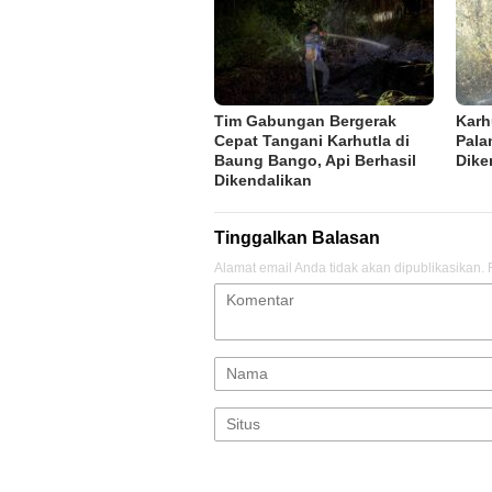
Tim Gabungan Bergerak
Karh
Cepat Tangani Karhutla di
Pala
Baung Bango, Api Berhasil
Dike
Dikendalikan
Tinggalkan Balasan
Alamat email Anda tidak akan dipublikasikan.