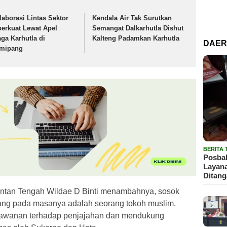
laborasi Lintas Sektor
Kendala Air Tak Surutkan
perkuat Lewat Apel
Semangat Dalkarhutla Dishut
aga Karhutla di
Kalteng Padamkan Karhutla
DAE
mipang
BERITA
Posbak
Layan
Ditan
tan Tengah Wildae D Binti menambahnya, sosok
ang pada masanya adalah seorang tokoh muslim,
lawanan terhadap penjajahan dan mendukung