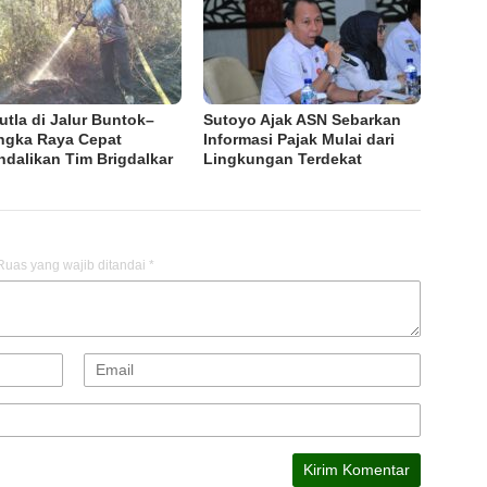
utla di Jalur Buntok–
Sutoyo Ajak ASN Sebarkan
ngka Raya Cepat
Informasi Pajak Mulai dari
ndalikan Tim Brigdalkar
Lingkungan Terdekat
Ruas yang wajib ditandai
*