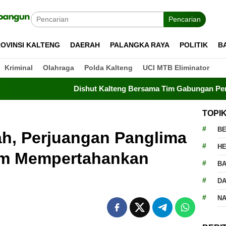
Pencarian
OVINSI KALTENG
DAERAH
PALANGKA RAYA
POLITIK
B
Kriminal
Olahraga
Polda Kalteng
UCI MTB Eliminator
Dishut Kalteng Bersama Tim Gabungan Perkuat Pemada
TOPI
BE
h, Perjuangan Panglima
H
am Mempertahankan
BA
D
N