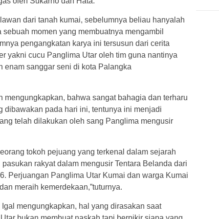
gas oleh Sukarno dan Hata.
lawan dari tanah kumai, sebelumnya beliau hanyalah
a sebuah momen yang membuatnya mengambil
nya pengangkatan karya ini tersusun dari cerita
 yakni cucu Panglima Utar oleh tim guna nantinya
n enam sanggar seni di kota Palangka
in mengungkapkan, bahwa sangat bahagia dan terharu
dibawakan pada hari ini, tentunya ini menjadi
ang telah dilakukan oleh sang Panglima mengusir
orang tokoh pejuang yang terkenal dalam sejarah
 pasukan rakyat dalam mengusir Tentara Belanda dari
46. Perjuangan Panglima Utar Kumai dan warga Kumai
 dan meraih kemerdekaan,”tuturnya.
bi Igal mengungkapkan, hal yang dirasakan saat
tar bukan membuat naskah tapi berpikir siapa yang