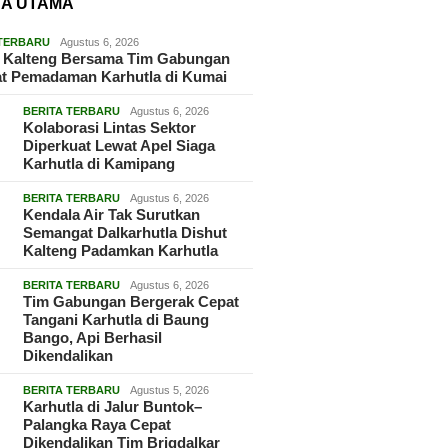
TA UTAMA
 TERBARU
Agustus 6, 2026
t Kalteng Bersama Tim Gabungan
at Pemadaman Karhutla di Kumai
BERITA TERBARU
Agustus 6, 2026
Kolaborasi Lintas Sektor
Diperkuat Lewat Apel Siaga
Karhutla di Kamipang
BERITA TERBARU
Agustus 6, 2026
Kendala Air Tak Surutkan
Semangat Dalkarhutla Dishut
Kalteng Padamkan Karhutla
BERITA TERBARU
Agustus 6, 2026
Tim Gabungan Bergerak Cepat
Tangani Karhutla di Baung
Bango, Api Berhasil
Dikendalikan
BERITA TERBARU
Agustus 5, 2026
Karhutla di Jalur Buntok–
Palangka Raya Cepat
Dikendalikan Tim Brigdalkar