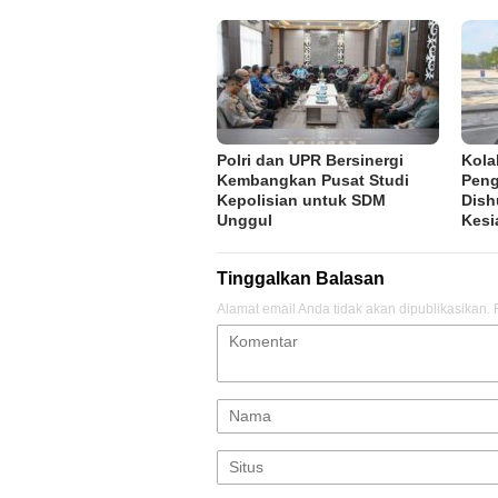
Polri dan UPR Bersinergi
Kola
Kembangkan Pusat Studi
Peng
Kepolisian untuk SDM
Dish
Unggul
Kesi
Tinggalkan Balasan
Alamat email Anda tidak akan dipublikasikan.