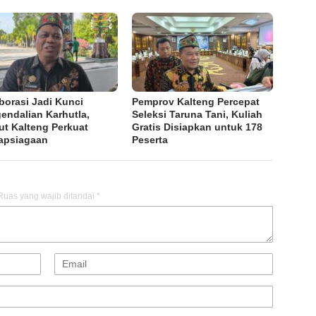
borasi Jadi Kunci
Pemprov Kalteng Percepat
endalian Karhutla,
Seleksi Taruna Tani, Kuliah
ut Kalteng Perkuat
Gratis Disiapkan untuk 178
apsiagaan
Peserta
Ruas yang wajib ditandai
*