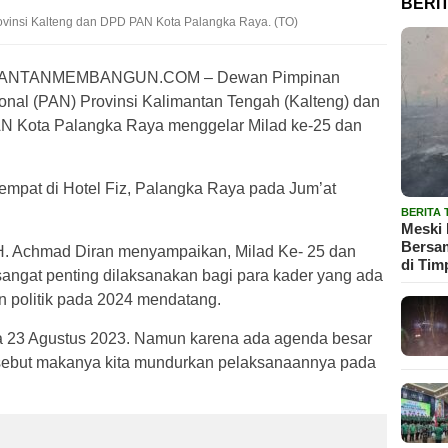
BERI
vinsi Kalteng dan DPD PAN Kota Palangka Raya. (TO)
MANTANMEMBANGUN.COM – Dewan Pimpinan
nal (PAN) Provinsi Kalimantan Tengah (Kalteng) dan
 Kota Palangka Raya menggelar Milad ke-25 dan
empat di Hotel Fiz, Palangka Raya pada Jum’at
BERITA
Meski 
Bersam
H. Achmad Diran menyampaikan, Milad Ke- 25 dan
di Tim
sangat penting dilaksanakan bagi para kader yang ada
un politik pada 2024 mendatang.
a 23 Agustus 2023. Namun karena ada agenda besar
rsebut makanya kita mundurkan pelaksanaannya pada