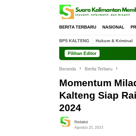
Loncat
ke
konten
BERITA TERBARU
NASIONAL
PR
BPS KALTENG
Hukum & Kriminal
Pilihan Editor
Beranda
Berita Terbaru
Momentum Milad
Kalteng Siap Ra
2024
Redaksi
Agustus 25, 2023