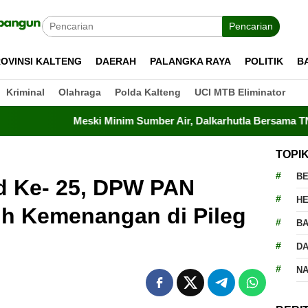
Pencarian
OVINSI KALTENG
DAERAH
PALANGKA RAYA
POLITIK
B
Kriminal
Olahraga
Polda Kalteng
UCI MTB Eliminator
Meski Minim Sumber Air, Dalkarhutla Bersama TNI-Polri Berha
TOPI
BE
 Ke- 25, DPW PAN
H
ih Kemenangan di Pileg
BA
D
N