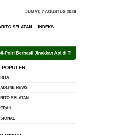
JUMAT, 7 AGUSTUS 2026
ARITO SELATAN
INDEKS
sil Jinakkan Api di Timpah
Brigdalkarhut Dishut Kalten
K POPULER
RITA
EADLINE NEWS
RITO SELATAN
AERAH
ASIONAL