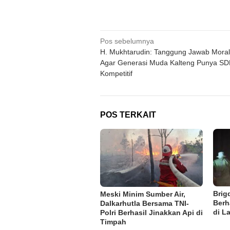
Navigasi
Pos sebelumnya
H. Mukhtarudin: Tanggung Jawab Moral
pos
Agar Generasi Muda Kalteng Punya S
Kompetitif
POS TERKAIT
Brig
Meski Minim Sumber Air,
Berh
Dalkarhutla Bersama TNI-
di L
Polri Berhasil Jinakkan Api di
Timpah