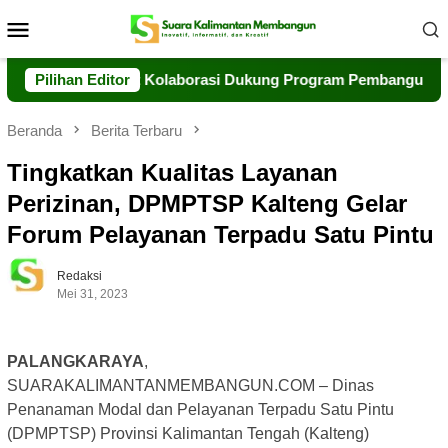
Loncat
Menu
ke
Mobile
konten
Siap Perkuat Kolaborasi Dukung Program Pembangunan Daerah
Pilihan Editor
Beranda
Berita Terbaru
Tingkatkan Kualitas Layanan
Perizinan, DPMPTSP Kalteng Gelar
Forum Pelayanan Terpadu Satu Pintu
Redaksi
Mei 31, 2023
PALANGKARAYA
,
SUARAKALIMANTANMEMBANGUN.COM – Dinas
Penanaman Modal dan Pelayanan Terpadu Satu Pintu
(DPMPTSP) Provinsi Kalimantan Tengah (Kalteng)