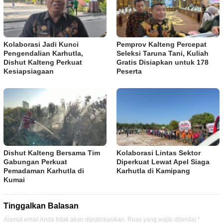
Kolaborasi Jadi Kunci
Pemprov Kalteng Percepat
Pengendalian Karhutla,
Seleksi Taruna Tani, Kuliah
Dishut Kalteng Perkuat
Gratis Disiapkan untuk 178
Kesiapsiagaan
Peserta
Dishut Kalteng Bersama Tim
Kolaborasi Lintas Sektor
Gabungan Perkuat
Diperkuat Lewat Apel Siaga
Pemadaman Karhutla di
Karhutla di Kamipang
Kumai
Tinggalkan Balasan
Alamat email Anda tidak akan dipublikasikan.
Ruas yang wajib ditandai
*