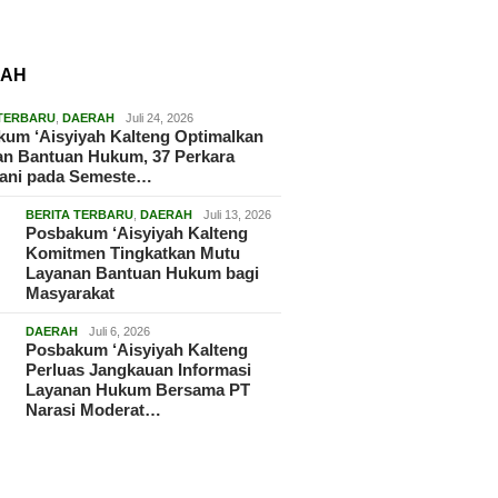
RAH
 TERBARU
,
DAERAH
Juli 24, 2026
um ‘Aisyiyah Kalteng Optimalkan
an Bantuan Hukum, 37 Perkara
gani pada Semeste…
BERITA TERBARU
,
DAERAH
Juli 13, 2026
Posbakum ‘Aisyiyah Kalteng
Komitmen Tingkatkan Mutu
Layanan Bantuan Hukum bagi
Masyarakat
DAERAH
Juli 6, 2026
Posbakum ‘Aisyiyah Kalteng
Perluas Jangkauan Informasi
Layanan Hukum Bersama PT
Narasi Moderat…