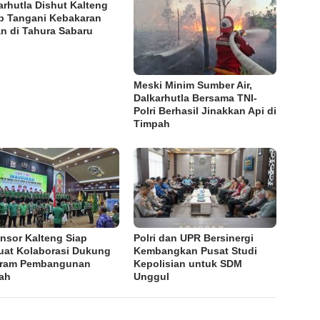
arhutla Dishut Kalteng
p Tangani Kebakaran
n di Tahura Sabaru
Meski Minim Sumber Air,
Dalkarhutla Bersama TNI-
Polri Berhasil Jinakkan Api di
Timpah
nsor Kalteng Siap
Polri dan UPR Bersinergi
uat Kolaborasi Dukung
Kembangkan Pusat Studi
gram Pembangunan
Kepolisian untuk SDM
ah
Unggul