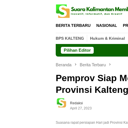
Loncat
ke
konten
BERITA TERBARU
NASIONAL
PR
BPS KALTENG
Hukum & Kriminal
Pilihan Editor
Beranda
Berita Terbaru
Pemprov Siap Me
Provinsi Kalten
Redaksi
April 27, 2023
Suasana rapat persiapan Hari jadi Provinsi Ka