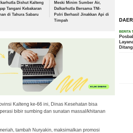
lkarhutla Dishut Kalteng
Meski Minim Sumber Air,
gap Tangani Kebakaran
Dalkarhutla Bersama TNI-
han di Tahura Sabaru
Polri Berhasil Jinakkan Api di
DAE
Timpah
BERITA
Posbak
Layan
Ditan
ovinsi Kalteng ke-66 ini, Dinas Kesehatan bisa
operasi bibir sumbing dan sunatan massal/khitanan
 meriah, tambah Nuryakin, maksimalkan promosi