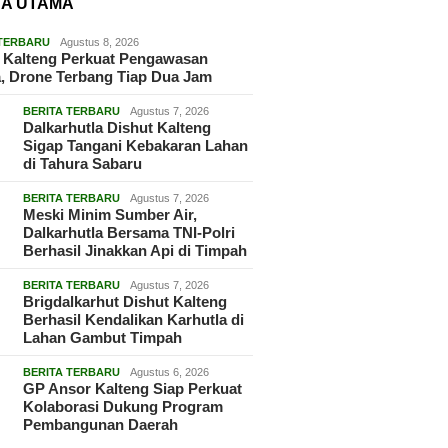
TA UTAMA
 TERBARU
Agustus 8, 2026
 Kalteng Perkuat Pengawasan
, Drone Terbang Tiap Dua Jam
BERITA TERBARU
Agustus 7, 2026
Dalkarhutla Dishut Kalteng
Sigap Tangani Kebakaran Lahan
di Tahura Sabaru
BERITA TERBARU
Agustus 7, 2026
Meski Minim Sumber Air,
Dalkarhutla Bersama TNI-Polri
Berhasil Jinakkan Api di Timpah
BERITA TERBARU
Agustus 7, 2026
Brigdalkarhut Dishut Kalteng
Berhasil Kendalikan Karhutla di
Lahan Gambut Timpah
BERITA TERBARU
Agustus 6, 2026
GP Ansor Kalteng Siap Perkuat
Kolaborasi Dukung Program
Pembangunan Daerah