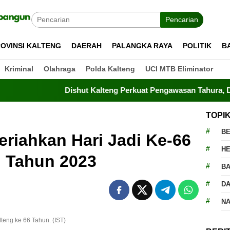
Pencarian
OVINSI KALTENG
DAERAH
PALANGKA RAYA
POLITIK
B
Kriminal
Olahraga
Polda Kalteng
UCI MTB Eliminator
Dishut Kalteng Perkuat Pengawasan Tahura, Drone Terba
TOPI
BE
riahkan Hari Jadi Ke-66
H
g Tahun 2023
BA
D
N
lteng ke 66 Tahun. (IST)