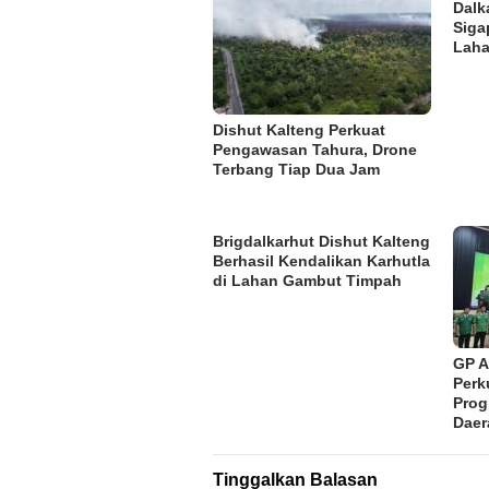
Dalk
Siga
Laha
Dishut Kalteng Perkuat
Pengawasan Tahura, Drone
Terbang Tiap Dua Jam
Brigdalkarhut Dishut Kalteng
Berhasil Kendalikan Karhutla
di Lahan Gambut Timpah
GP A
Perk
Pro
Daer
Tinggalkan Balasan