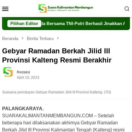
Loncat
Menu
ke
Mobile
konten
 Dalkarhutla Bersama TNI-Polri Berhasil Jinakkan Api di Timpah
Pilihan Editor
Beranda
Berita Terbaru
Gebyar Ramadan Berkah Jilid III
Provinsi Kalteng Resmi Berakhir
Redaksi
April 10, 2023
Suasana penutupan Gebyar Ramadan Jilid III Provinsi Kalteng. (TO)
PALANGKARAYA
,
SUARAKALIMANTANMEMBANGUN.COM – Setelah
beberapa hari dilaksanakan akhirnya Gebyar Ramadan
Berkah Jilid III Provinsi Kalimantan Tengah (Kalteng) resmi