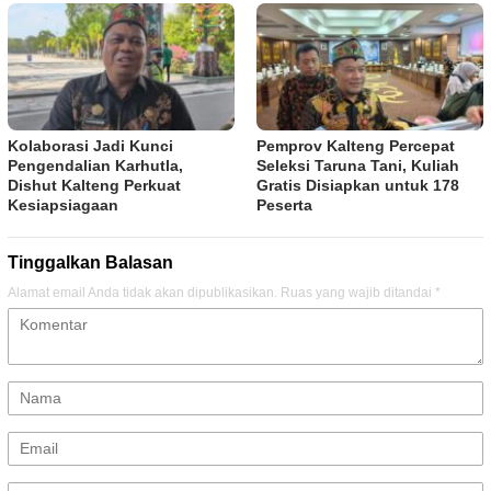
Kolaborasi Jadi Kunci
Pemprov Kalteng Percepat
Pengendalian Karhutla,
Seleksi Taruna Tani, Kuliah
Dishut Kalteng Perkuat
Gratis Disiapkan untuk 178
Kesiapsiagaan
Peserta
Tinggalkan Balasan
Alamat email Anda tidak akan dipublikasikan.
Ruas yang wajib ditandai
*