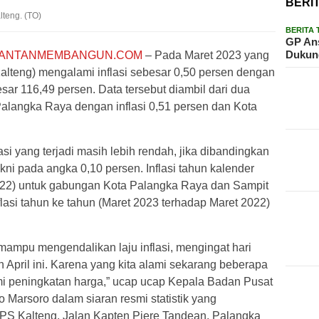
BERI
lteng. (TO)
BERITA
GP Ans
Dukun
MANTANMEMBANGUN.COM
– Pada Maret 2023 yang
Kalteng) mengalami inflasi sebesar 0,50 persen dengan
ar 116,49 persen. Data tersebut diambil dari dua
Palangka Raya dengan inflasi 0,51 persen dan Kota
si yang terjadi masih lebih rendah, jika dibandingkan
kni pada angka 0,10 persen. Inflasi tahun kalender
22) untuk gabungan Kota Palangka Raya dan Sampit
flasi tahun ke tahun (Maret 2023 terhadap Maret 2022)
 mampu mengendalikan laju inflasi, mengingat hari
n April ini. Karena yang kita alami sekarang beberapa
i peningkatan harga,” ucap ucap Kepala Badan Pusat
ko Marsoro dalam siaran resmi statistik yang
PS Kalteng, Jalan Kapten Piere Tandean, Palangka