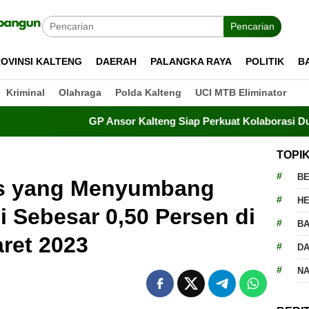
Pencarian
OVINSI KALTENG
DAERAH
PALANGKA RAYA
POLITIK
B
Kriminal
Olahraga
Polda Kalteng
UCI MTB Eliminator
GP Ansor Kalteng Siap Perkuat Kolaborasi Dukung Pr
TOPI
BE
as yang Menyumbang
H
si Sebesar 0,50 Persen di
BA
ret 2023
D
N