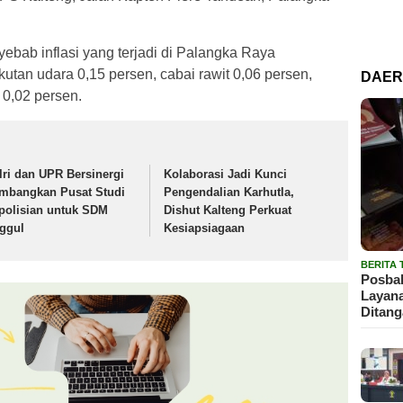
ebab inflasi yang terjadi di Palangka Raya
kutan udara 0,15 persen, cabai rawit 0,06 persen,
DAE
 0,02 persen.
lri dan UPR Bersinergi
Kolaborasi Jadi Kunci
mbangkan Pusat Studi
Pengendalian Karhutla,
polisian untuk SDM
Dishut Kalteng Perkuat
ggul
Kesiapsiagaan
BERITA
Posbak
Layan
Ditan