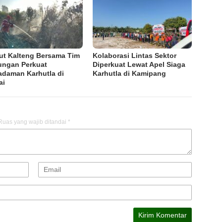
ut Kalteng Bersama Tim
Kolaborasi Lintas Sektor
ngan Perkuat
Diperkuat Lewat Apel Siaga
daman Karhutla di
Karhutla di Kamipang
ai
Ruas yang wajib ditandai
*