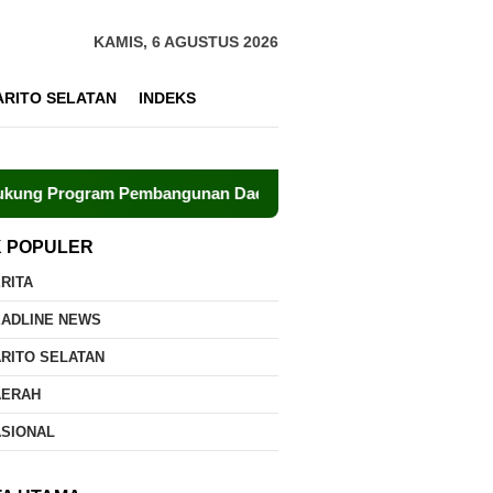
KAMIS, 6 AGUSTUS 2026
ARITO SELATAN
INDEKS
ogram Pembangunan Daerah
Polri dan UPR Bersinergi K
K POPULER
RITA
EADLINE NEWS
RITO SELATAN
AERAH
ASIONAL