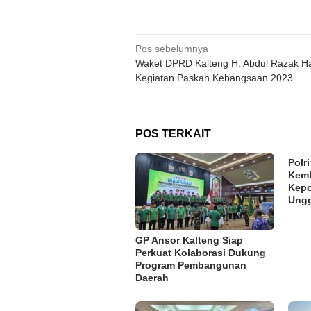
Navigasi
Pos sebelumnya
Waket DPRD Kalteng H. Abdul Razak Ha
pos
Kegiatan Paskah Kebangsaan 2023
POS TERKAIT
Polr
Kemb
Kepo
Ung
GP Ansor Kalteng Siap
Perkuat Kolaborasi Dukung
Program Pembangunan
Daerah