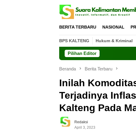
Loncat
ke
konten
BERITA TERBARU
NASIONAL
PR
BPS KALTENG
Hukum & Kriminal
Pilihan Editor
Beranda
Berita Terbaru
Inilah Komodit
Terjadinya Infla
Kalteng Pada Ma
Redaksi
April 3, 2023