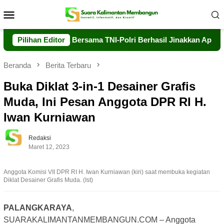
Loncat
Menu
ke
Mobile
konten
alkarhutla Bersama TNI-Polri Berhasil Jinakkan Api di Timpah
Pilihan Editor
Beranda
Berita Terbaru
Buka Diklat 3-in-1 Desainer Grafis
Muda, Ini Pesan Anggota DPR RI H.
Iwan Kurniawan
Redaksi
Maret 12, 2023
Anggota Komisi VII DPR RI H. Iwan Kurniawan (kiri) saat membuka kegiatan
Diklat Desainer Grafis Muda. (Ist)
PALANGKARAYA
,
SUARAKALIMANTANMEMBANGUN.COM – Anggota