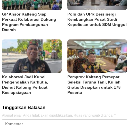
GP Ansor Kalteng Siap
Polri dan UPR Bersinergi
Perkuat Kolaborasi Dukung
Kembangkan Pusat Studi
Program Pembangunan
Kepolisian untuk SDM Unggul
Daerah
Kolaborasi Jadi Kunci
Pemprov Kalteng Percepat
Pengendalian Karhutla,
Seleksi Taruna Tani, Kuliah
Dishut Kalteng Perkuat
Gratis Disiapkan untuk 178
Kesiapsiagaan
Peserta
Tinggalkan Balasan
Alamat email Anda tidak akan dipublikasikan.
Ruas yang wajib ditandai
*