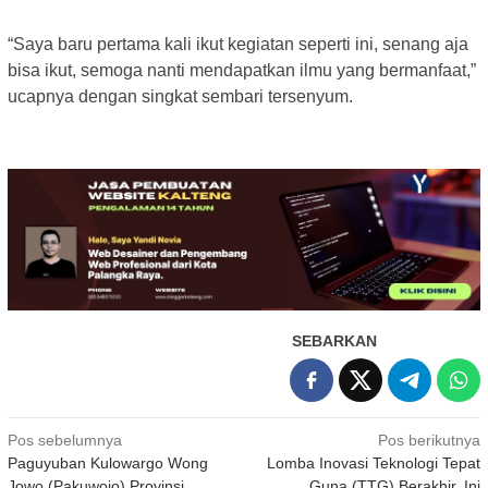
“Saya baru pertama kali ikut kegiatan seperti ini, senang aja
bisa ikut, semoga nanti mendapatkan ilmu yang bermanfaat,”
ucapnya dengan singkat sembari tersenyum.
SEBARKAN
Navigasi
Pos sebelumnya
Pos berikutnya
Paguyuban Kulowargo Wong
Lomba Inovasi Teknologi Tepat
pos
Jowo (Pakuwojo) Provinsi
Guna (TTG) Berakhir, Ini